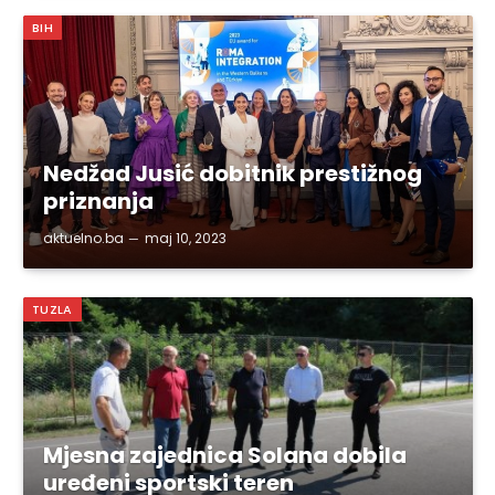
BIH
Nedžad Jusić dobitnik prestižnog
priznanja
aktuelno.ba
maj 10, 2023
TUZLA
Mjesna zajednica Solana dobila
uređeni sportski teren