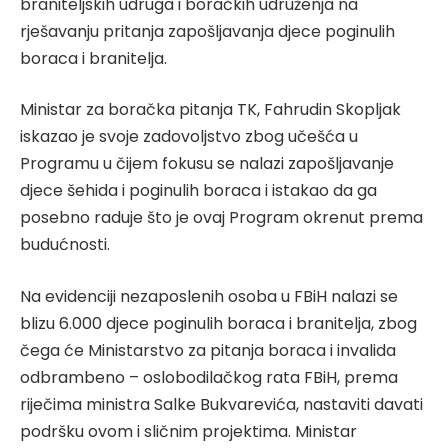
braniteljskih udruga i boračkih udruženja na
rješavanju pritanja zapošljavanja djece poginulih
boraca i branitelja.
Ministar za boračka pitanja TK, Fahrudin Skopljak
iskazao je svoje zadovoljstvo zbog učešća u
Programu u čijem fokusu se nalazi zapošljavanje
djece šehida i poginulih boraca i istakao da ga
posebno raduje što je ovaj Program okrenut prema
budućnosti.
Na evidenciji nezaposlenih osoba u FBiH nalazi se
blizu 6.000 djece poginulih boraca i branitelja, zbog
čega će Ministarstvo za pitanja boraca i invalida
odbrambeno – oslobodilačkog rata FBiH, prema
riječima ministra Salke Bukvarevića, nastaviti davati
podršku ovom i sličnim projektima. Ministar