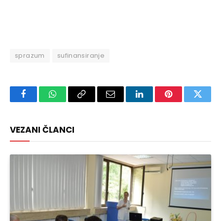
sprazum
sufinansiranje
Facebook
WhatsApp
Copy
Email
LinkedIn
Pinterest
Twitte
Link
VEZANI ČLANCI