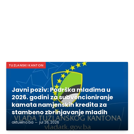
TUZLANSKI KANTON
Javni poziv: Podrška mladima u
2026. godini za subvencioniranje
kamata namjenskih kredita za
stambeno zbrinjavanje mladih
aktuelno.ba
jul 26, 2026