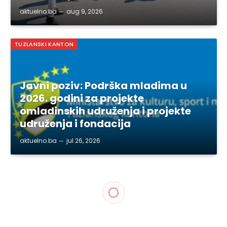
aktuelno.ba
aug 9, 2026
TUZLANSKI KANTON
Javni poziv: Podrška mladima u
2026. godini za projekte
omladinskih udruženja i projekte
udruženja i fondacija
aktuelno.ba
jul 26, 2026