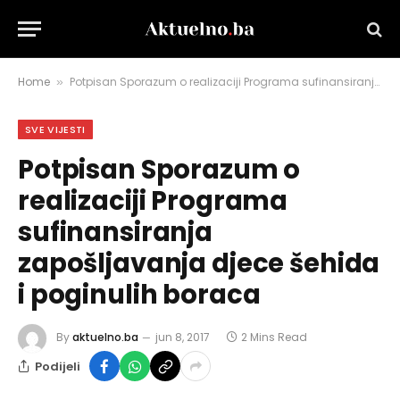
Home
Potpisan Sporazum o realizaciji Programa sufinansiranja zapošljavanja djece šehida i poginulih boraca
»
SVE VIJESTI
Potpisan Sporazum o
realizaciji Programa
sufinansiranja
zapošljavanja djece šehida
i poginulih boraca
By
aktuelno.ba
jun 8, 2017
2 Mins Read
Podijeli