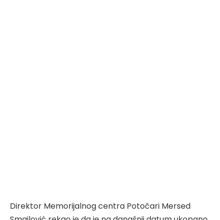
Direktor Memorijalnog centra Potočari Mersed
Smajlović rekao je da je na današnji datum ukopano