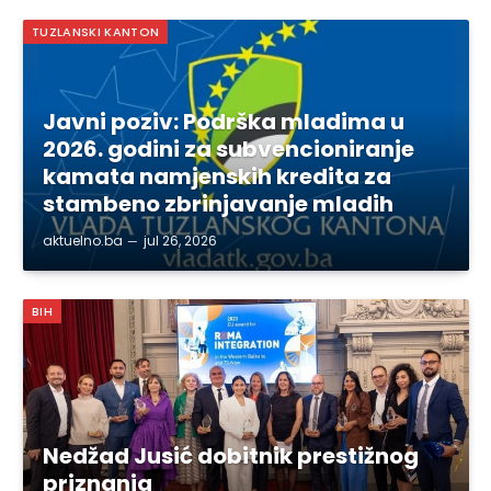
TUZLANSKI KANTON
Javni poziv: Podrška mladima u
2026. godini za subvencioniranje
kamata namjenskih kredita za
stambeno zbrinjavanje mladih
aktuelno.ba
jul 26, 2026
BIH
Nedžad Jusić dobitnik prestižnog
priznanja