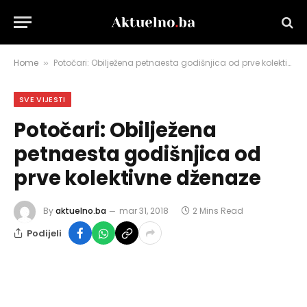
Home
Potočari: Obilježena petnaesta godišnjica od prve kolektivne dženaze
»
SVE VIJESTI
Potočari: Obilježena
petnaesta godišnjica od
prve kolektivne dženaze
By
aktuelno.ba
mar 31, 2018
2 Mins Read
Podijeli