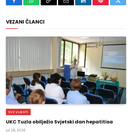
Facebook
WhatsApp
Copy
Email
LinkedIn
Pinterest
Twitte
Link
VEZANI ČLANCI
SVE VIJESTI
UKC Tuzla obilježio Svjetski dan hepatitisa
jul 28, 2026