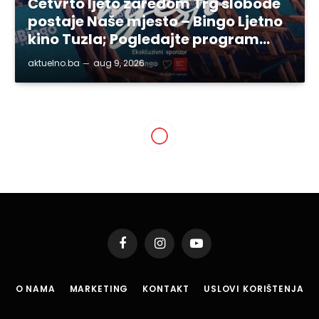
Četvrto ljeto zaredom Trg slobode
postaje Naše mjesto – Bingo Ljetno
kino Tuzla; Pogledajte program…
aktuelno.ba
aug 9, 2026
TUZLANSKI KANTON
Vlada TK: Kontinuiran
partnerski odnos sa
Savezom demobilisanih
boraca TK
By
aktuelno.ba
mar 31, 2018
2 Mins Read