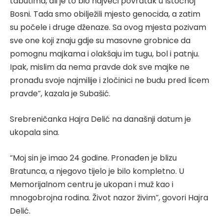
tabutima, ali je to bio najveći povratak u Istočnoj
Bosni. Tada smo obilježili mjesto genocida, a zatim
su počele i druge dženaze. Sa ovog mjesta pozivam
sve one koji znaju gdje su masovne grobnice da
pomognu majkama i olakšaju im tugu, bol i patnju.
Ipak, mislim da nema pravde dok sve majke ne
pronađu svoje najmilije i zločinici ne budu pred licem
pravde”, kazala je Subašić.
Srebreničanka Hajra Delić na današnji datum je
ukopala sina.
“Moj sin je imao 24 godine. Pronađen je blizu
Bratunca, a njegovo tijelo je bilo kompletno. U
Memorijalnom centru je ukopan i muž kao i
mnogobrojna rodina. Život nazor živim”, govori Hajra
Delić.