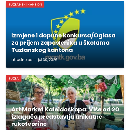
TUZLANSKI KANTON
Izmjene i dopune konkursa/Oglasa
za prijem zaposlenika u školama
Tuzlanskog kantona
aktuelno.ba
jul 30, 2026
TUZLA
Art Market Kaleidoskopa: Više od 20
izlagača predstavlja unikatne
rukotvorine