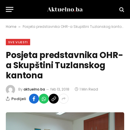
Home
Posjeta predstavnika OHR-a Skupštini Tuzlanskog kantona
»
SVE VIJESTI
Posjeta predstavnika OHR-
a Skupštini Tuzlanskog
kantona
By
aktuelno.ba
feb 13, 2018
1 Min Read
Podijeli