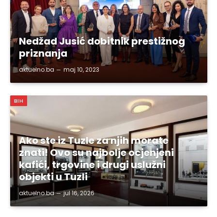
Nedžad Jusić dobitnik prestižnog
priznanja
aktuelno.ba
maj 10, 2023
BIH
Ako ste iz Tuzle za njih morate
znati! Ovo su najbolje ocjenjeni
kafići, trgovine i drugi uslužni
objekti u Tuzli
aktuelno.ba
jul 16, 2026