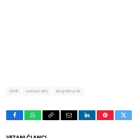
OHR
senad alić
skupština tk
Facebook
WhatsApp
Copy
Email
LinkedIn
Pinterest
Twitte
Link
VEZANI ČLANCI