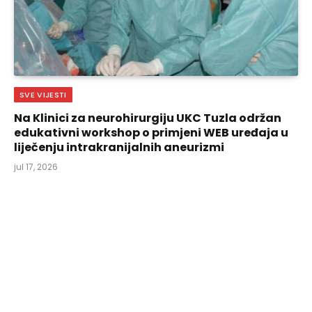
SVE VIJESTI
Na Klinici za neurohirurgiju UKC Tuzla održan
edukativni workshop o primjeni WEB uređaja u
liječenju intrakranijalnih aneurizmi
jul 17, 2026