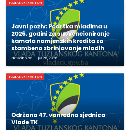
TUZLANSKI KANTON
Javni poziv: Podrška mladima u
2026. godini za subvencioniranje
kamata namjenskih kredita za
stambeno zbrinjavanje mladih
aktuelno.ba
jul 26, 2026
TUZLANSKI KANTON
Održana 47. vanredna sjednica
Vlade TK