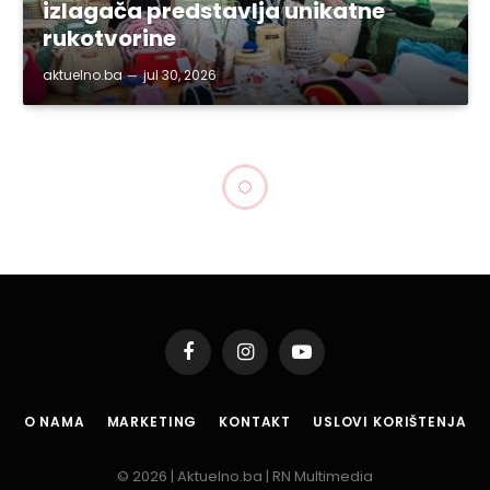
izlagača predstavlja unikatne
rukotvorine
aktuelno.ba
jul 30, 2026
Facebook
Instagram
YouTube
O NAMA
MARKETING
KONTAKT
USLOVI KORIŠTENJA
© 2026 | Aktuelno.ba | RN Multimedia