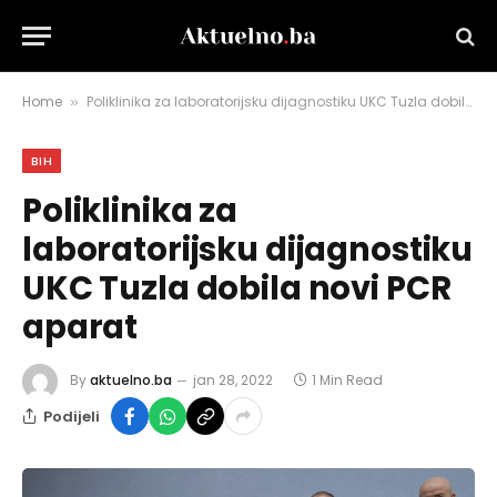
Home
Poliklinika za laboratorijsku dijagnostiku UKC Tuzla dobila novi PCR aparat
»
BIH
Poliklinika za
laboratorijsku dijagnostiku
UKC Tuzla dobila novi PCR
aparat
By
aktuelno.ba
jan 28, 2022
1 Min Read
Podijeli