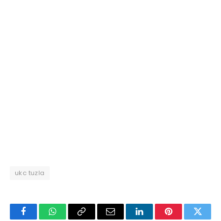
ukc tuzla
Facebook
WhatsApp
Copy
Email
LinkedIn
Pinterest
Twitte