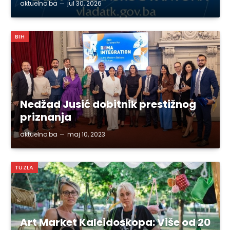
aktuelno.ba
jul 30, 2026
BIH
Nedžad Jusić dobitnik prestižnog
priznanja
aktuelno.ba
maj 10, 2023
TUZLA
Art Market Kaleidoskopa: Više od 20