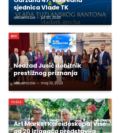
sjednica Vlade TK
aktuelno.ba
jul 30, 2026
BIH
Nedžad Jusić dobitnik
prestižnog priznanja
aktuelno.ba
maj 10, 2023
TUZLA
Art Market Kaleidoskopa: Više
od 20 izlagača predstavlja