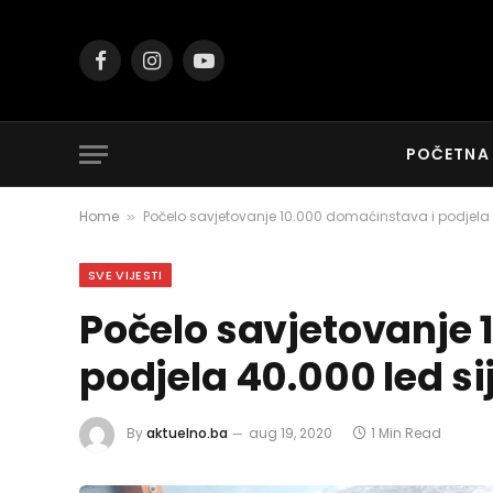
Facebook
Instagram
YouTube
POČETNA
Home
Počelo savjetovanje 10.000 domaćinstava i podjela 
»
SVE VIJESTI
Počelo savjetovanje 
podjela 40.000 led si
By
aktuelno.ba
aug 19, 2020
1 Min Read