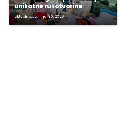
unikatne rukotvorine
aktuelno.ba
jul 30, 2026