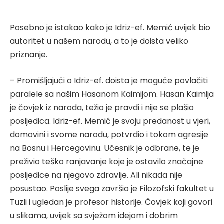
Posebno je istakao kako je Idriz-ef. Memić uvijek bio
autoritet u našem narodu, a to je doista veliko
priznanje.
– Promišljajući o Idriz-ef. doista je moguće povlačiti
paralele sa našim Hasanom Kaimijom. Hasan Kaimija
je čovjek iz naroda, težio je pravdi i nije se plašio
posljedica. Idriz-ef. Memić je svoju predanost u vjeri,
domovini i svome narodu, potvrdio i tokom agresije
na Bosnu i Hercegovinu. Učesnik je odbrane, te je
preživio teško ranjavanje koje je ostavilo značajne
posljedice na njegovo zdravlje. Ali nikada nije
posustao. Poslije svega završio je Filozofski fakultet u
Tuzli i ugledan je profesor historije. Čovjek koji govori
u slikama, uvijek sa svježom idejom i dobrim