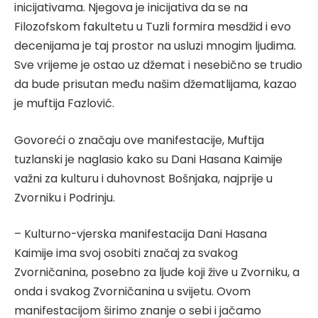
inicijativama. Njegova je inicijativa da se na
Filozofskom fakultetu u Tuzli formira mesdžid i evo
decenijama je taj prostor na usluzi mnogim ljudima.
Sve vrijeme je ostao uz džemat i nesebično se trudio
da bude prisutan među našim džematlijama, kazao
je muftija Fazlović.
Govoreći o značaju ove manifestacije, Muftija
tuzlanski je naglasio kako su Dani Hasana Kaimije
važni za kulturu i duhovnost Bošnjaka, najprije u
Zvorniku i Podrinju.
– Kulturno-vjerska manifestacija Dani Hasana
Kaimije ima svoj osobiti značaj za svakog
Zvorničanina, posebno za ljude koji žive u Zvorniku, a
onda i svakog Zvorničanina u svijetu. Ovom
manifestacijom širimo znanje o sebi i jačamo