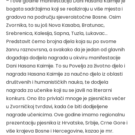
– I ove godine manifestacija Dani Hasana Kaimije je
bogata sadržajima koji se realiziraju u više mjesta i
gradova na području sjeveroistočne Bosne. Osim
Zvornika, to su još Nova Kasaba, Bratunac,
Srebrenica, Kalesija, Sapna, Tuzla, Lukavac…
Predstavit ćemo brojna djela koja su po svome
žanru raznovrsna, a svakako da je jedan od glavnih
događaja dodjela nagrada u okviru manifestacije
Dani Hasana Kaimije. To su Povelja za životno djelo i
nagrada Hasana Kaimije za naučno djelo iz oblasti
društvenih i humanističkih nauka, te dodjela
nagrada za učenike koji su se javili na literarni
konkurs. Ono što privlači mnoge je pjesnička večer
u Zvorničkoj tvrđavi, kada će biti dodijeljene
nagrade učenicima. Ove godine imamo regionalnu
prezentaciju pjesnika iz Hrvatske, Srbije, Crne Gore i
više krajeva Bosne i Hercegovine, kazao je mr.