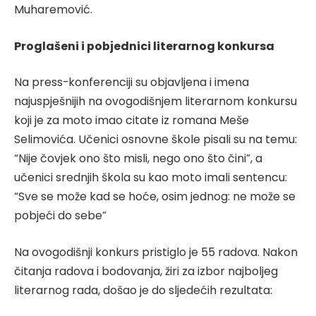
Muharemović.
Proglašeni i pobjednici literarnog konkursa
Na press-konferenciji su objavljena i imena
najuspješnijih na ovogodišnjem literarnom konkursu
koji je za moto imao citate iz romana Meše
Selimovića. Učenici osnovne škole pisali su na temu:
“Nije čovjek ono što misli, nego ono što čini”, a
učenici srednjih škola su kao moto imali sentencu:
“Sve se može kad se hoće, osim jednog: ne može se
pobjeći do sebe”
Na ovogodišnji konkurs pristiglo je 55 radova. Nakon
čitanja radova i bodovanja, žiri za izbor najboljeg
literarnog rada, došao je do sljedećih rezultata: