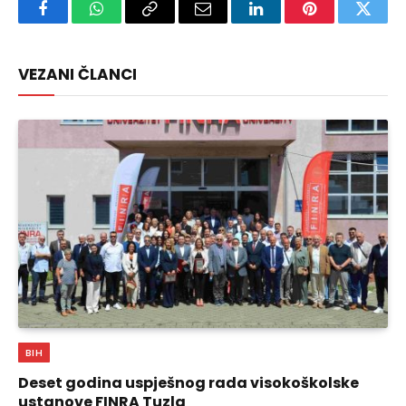
Facebook
WhatsApp
Copy
Email
LinkedIn
Pinterest
Twitte
Link
VEZANI ČLANCI
BIH
Deset godina uspješnog rada visokoškolske
ustanove FINRA Tuzla