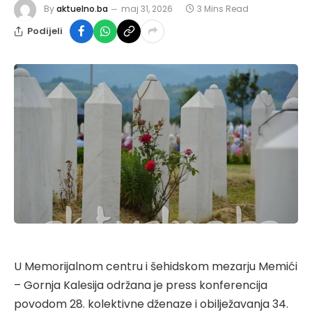
By
aktuelno.ba
maj 31, 2026
3 Mins Read
Podijeli
U Memorijalnom centru i šehidskom mezarju Memići
– Gornja Kalesija održana je press konferencija
povodom 28. kolektivne dženaze i obilježavanja 34.