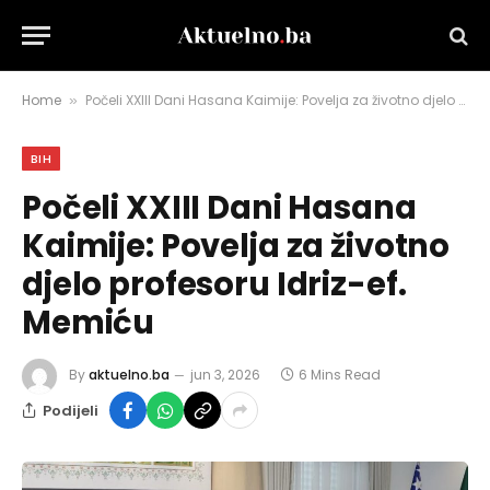
Home
Počeli XXIII Dani Hasana Kaimije: Povelja za životno djelo profesoru Idriz-ef. Memiću
»
BIH
Počeli XXIII Dani Hasana
Kaimije: Povelja za životno
djelo profesoru Idriz-ef.
Memiću
By
aktuelno.ba
jun 3, 2026
6 Mins Read
Podijeli