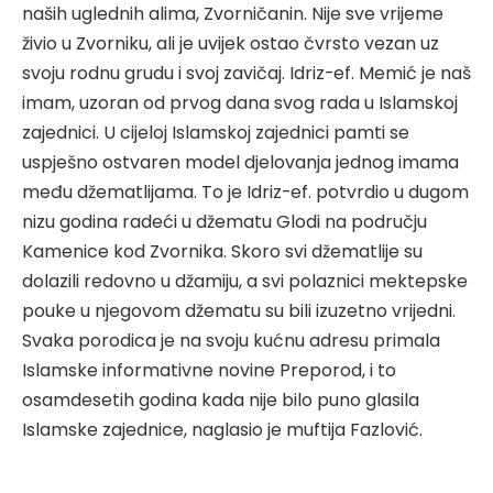
naših uglednih alima, Zvorničanin. Nije sve vrijeme
živio u Zvorniku, ali je uvijek ostao čvrsto vezan uz
svoju rodnu grudu i svoj zavičaj. Idriz-ef. Memić je naš
imam, uzoran od prvog dana svog rada u Islamskoj
zajednici. U cijeloj Islamskoj zajednici pamti se
uspješno ostvaren model djelovanja jednog imama
među džematlijama. To je Idriz-ef. potvrdio u dugom
nizu godina radeći u džematu Glodi na području
Kamenice kod Zvornika. Skoro svi džematlije su
dolazili redovno u džamiju, a svi polaznici mektepske
pouke u njegovom džematu su bili izuzetno vrijedni.
Svaka porodica je na svoju kućnu adresu primala
Islamske informativne novine Preporod, i to
osamdesetih godina kada nije bilo puno glasila
Islamske zajednice, naglasio je muftija Fazlović.