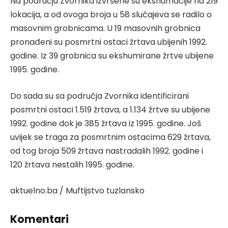
Na području Zvornika izvršene su ekshumacije na 219
lokacija, a od ovoga broja u 58 slučajeva se radilo o
masovnim grobnicama. U 19 masovnih grobnica
pronađeni su posmrtni ostaci žrtava ubijenih 1992.
godine. Iz 39 grobnica su ekshumirane žrtve ubijene
1995. godine.
Do sada su sa područja Zvornika identificirani
posmrtni ostaci 1.519 žrtava, a 1.134 žrtve su ubijene
1992. godine dok je 385 žrtava iz 1995. godine. Još
uvijek se traga za posmrtnim ostacima 629 žrtava,
od tog broja 509 žrtava nastradalih 1992. godine i
120 žrtava nestalih 1995. godine.
aktuelno.ba / Muftijstvo tuzlansko
Komentari