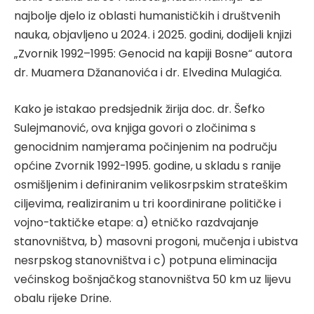
najbolje djelo iz oblasti humanističkih i društvenih
nauka, objavljeno u 2024. i 2025. godini, dodijeli knjizi
„Zvornik 1992–1995: Genocid na kapiji Bosne“ autora
dr. Muamera Džananovića i dr. Elvedina Mulagića.
Kako je istakao predsjednik žirija doc. dr. Šefko
Sulejmanović, ova knjiga govori o zločinima s
genocidnim namjerama počinjenim na području
općine Zvornik 1992-1995. godine, u skladu s ranije
osmišljenim i definiranim velikosrpskim strateškim
ciljevima, realiziranim u tri koordinirane političke i
vojno-taktičke etape: a) etničko razdvajanje
stanovništva, b) masovni progoni, mučenja i ubistva
nesrpskog stanovništva i c) potpuna eliminacija
većinskog bošnjačkog stanovništva 50 km uz lijevu
obalu rijeke Drine.