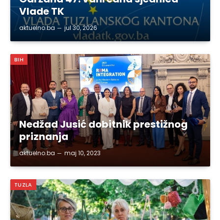
Vlade TK
aktuelno.ba
jul 30, 2026
BIH
Nedžad Jusić dobitnik prestižnog
priznanja
aktuelno.ba
maj 10, 2023
TUZLA