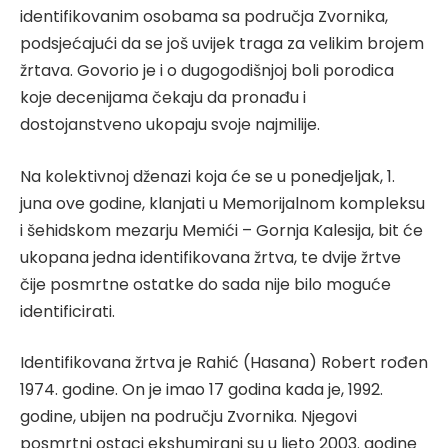
identifikovanim osobama sa područja Zvornika,
podsjećajući da se još uvijek traga za velikim brojem
žrtava. Govorio je i o dugogodišnjoj boli porodica
koje decenijama čekaju da pronađu i
dostojanstveno ukopaju svoje najmilije.
Na kolektivnoj dženazi koja će se u ponedjeljak, 1.
juna ove godine, klanjati u Memorijalnom kompleksu
i šehidskom mezarju Memići – Gornja Kalesija, bit će
ukopana jedna identifikovana žrtva, te dvije žrtve
čije posmrtne ostatke do sada nije bilo moguće
identificirati.
Identifikovana žrtva je Rahić (Hasana) Robert rođen
1974. godine. On je imao 17 godina kada je, 1992.
godine, ubijen na području Zvornika. Njegovi
posmrtni ostaci ekshumirani su u ljeto 2003. godine