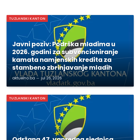
TUZLANSKI KANTON
Javni poziv: Podrška mladima u
2026. godini za subvencioniranje
kamata namjenskih kredita za
stambeno zbrinjavanje mladih
aktuelno.ba
jul 26, 2026
TUZLANSKI KANTON
Održana 47. vanredna sjednica