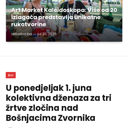
Art Market Kaleidoskopa: Više od 20
izlagača predstavlja unikatne
rukotvorine
aktuelno.ba
jul 30, 2026
BIH
U ponedjeljak 1. juna
kolektivna dženaza za tri
žrtve zločina nad
Bošnjacima Zvornika