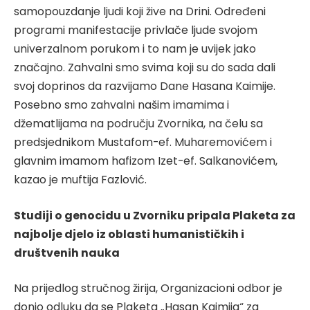
samopouzdanje ljudi koji žive na Drini. Određeni
programi manifestacije privlače ljude svojom
univerzalnom porukom i to nam je uvijek jako
značajno. Zahvalni smo svima koji su do sada dali
svoj doprinos da razvijamo Dane Hasana Kaimije.
Posebno smo zahvalni našim imamima i
džematlijama na području Zvornika, na čelu sa
predsjednikom Mustafom-ef. Muharemovićem i
glavnim imamom hafizom Izet-ef. Salkanovićem,
kazao je muftija Fazlović.
Studiji o genocidu u Zvorniku pripala Plaketa za
najbolje djelo iz oblasti humanističkih i
društvenih nauka
Na prijedlog stručnog žirija, Organizacioni odbor je
donio odluku da se Plaketa „Hasan Kaimija“ za