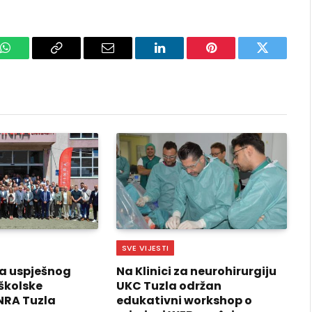
k
WhatsApp
Copy
Email
LinkedIn
Pinterest
Twitter
Link
SVE VIJESTI
a uspješnog
Na Klinici za neurohirurgiju
školske
UKC Tuzla održan
NRA Tuzla
edukativni workshop o