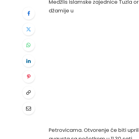
Medžlis Islamske zajednice Tuzla o
džamije u
Petrovicama. Otvorenje će biti upril
avgusta sa početkom u 11,30 sati.