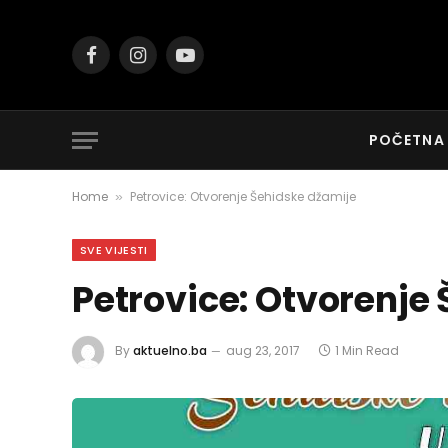
Facebook
Instagram
YouTube
POČETNA
Home
Petrovice: Otvorenje Šehidske džamije
»
SVE VIJESTI
Petrovice: Otvorenje
By
aktuelno.ba
aug 23, 2017
1 Min Read