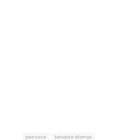
petrovice
šehidska džamija