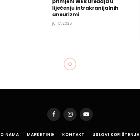
primjeni WEB uređaja u
liječenju intrakranijalnih
aneurizmi
jul 17, 2026
Facebook
Instagram
YouTube
O NAMA
MARKETING
KONTAKT
USLOVI KORIŠTENJA