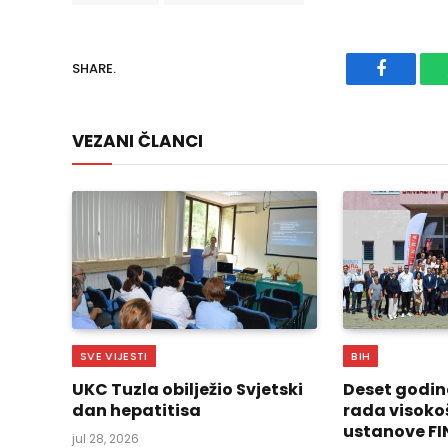
SHARE.
Faceboo
VEZANI ČLANCI
SVE VIJESTI
BIH
UKC Tuzla obilježio Svjetski
Deset godin
dan hepatitisa
rada visoko
ustanove FI
jul 28, 2026