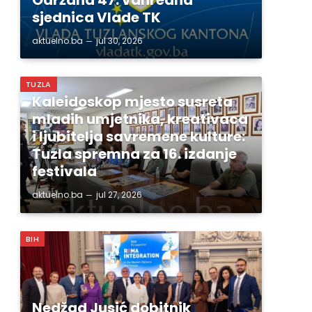
sjednica Vlade TK
aktuelno.ba
jul 30, 2026
TUZLA
Kaleidoskop mjesto susreta
mladih umjetnika, kreativaca
i ljubitelja savremene kulture:
Tuzla spremna za 16. izdanje
festivala
aktuelno.ba
jul 27, 2026
BIH
Nedžad Jusić dobitnik