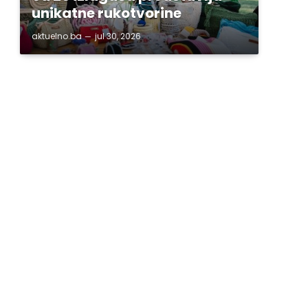
unikatne rukotvorine
aktuelno.ba
jul 30, 2026