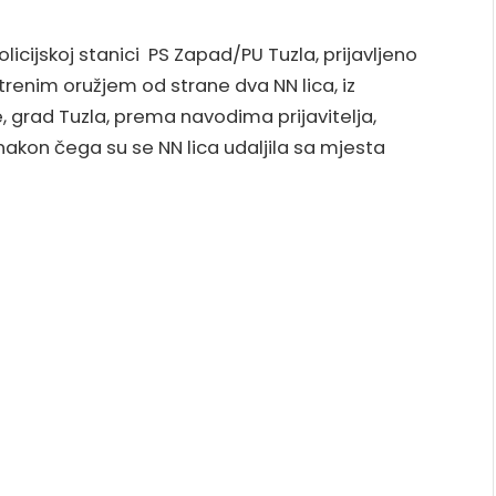
policijskoj stanici PS Zapad/PU Tuzla, prijavljeno
atrenim oružjem od strane dva NN lica, iz
e, grad Tuzla, prema navodima prijavitelja,
akon čega su se NN lica udaljila sa mjesta