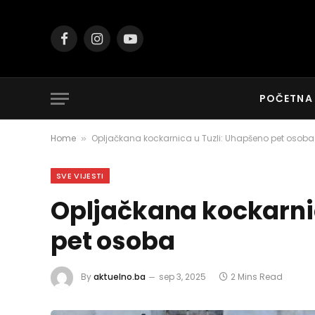
Facebook
Instagram
YouTube
POČETNA
Home
Opljačkana kockarnica u Tuzli: Uhapšeno pet osoba
»
SVE VIJESTI
Opljačkana kockarnic
pet osoba
By
aktuelno.ba
sep 3, 2025
2 Mins Read