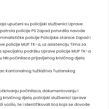
a upućeni su policijski službenici Uprave
e patrola policije PS Zapad potvrdila navode
riminalističke policije Policijske stanice Zapad i
ave policije MUP TK-a, uz asistenciju Tima za
 za specijalnu podršku Uprave policije MUP TK-a
u NN počinilaca prijavljenog krivičnog djela.
lac Kantonalnog tužilaštva Tuzlanskog
otkrivanju počinilaca, dokumentovanju i
g krivičnog djela, policijski službenici Uprave
li vozilo, te i identifikovali lica koja se dovode