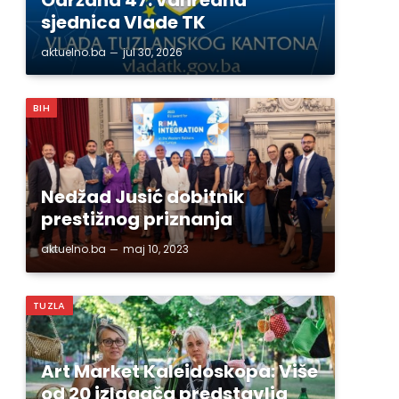
sjednica Vlade TK
aktuelno.ba
jul 30, 2026
BIH
Nedžad Jusić dobitnik
prestižnog priznanja
aktuelno.ba
maj 10, 2023
TUZLA
Art Market Kaleidoskopa: Više
od 20 izlagača predstavlja