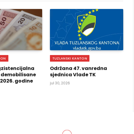
TON
TUZLANSKI KANTON
zistencijalna
Održana 47. vanredna
 demobilisane
sjednica Vlade TK
i 2026. godine
jul 30, 2026