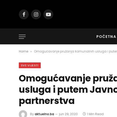
Facebook
Instagram
YouTube
POČETNA
Home
Omogućavanje pružanja komunalnih usluga i pute
»
SVE VIJESTI
Omogućavanje pruža
usluga i putem Javn
partnerstva
By
aktuelno.ba
jun 29, 2020
1 Min Read