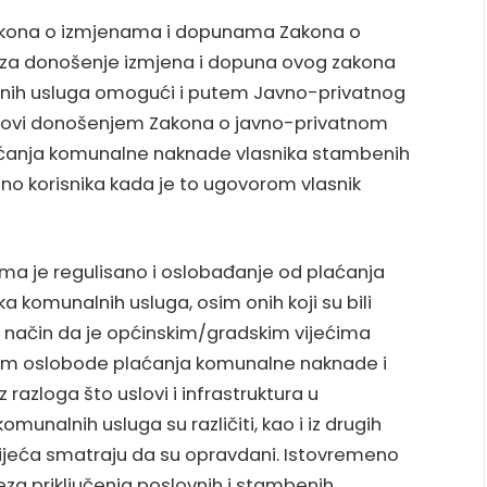
 Zakona o izmjenama i dopunama Zakona o
 za donošenje izmjena i dopuna ovog zakona
lnih usluga omogući i putem Javno-privatnog
 uslovi donošenjem Zakona o javno-privatnom
aćanja komunalne naknade vlasnika stambenih
no korisnika kada je to ugovorom vlasnik
a je regulisano i oslobađanje od plaćanja
a komunalnih usluga, osim onih koji su bili
način da je općinskim/gradskim vijećima
om oslobode plaćanja komunalne naknade i
 razloga što uslovi i infrastruktura u
nalnih usluga su različiti, kao i iz drugih
ijeća smatraju da su opravdani. Istovremeno
za priključenja poslovnih i stambenih