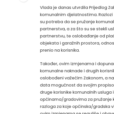
Vlada je danas utvrdila Prijedlog
komunalnim djelatnostima. Razlozi
su potreba da se pružanje komuna
partnerstva, a za što su se stekli
partnerstvu, te oslobađanje od pl
objekata i garažnih prostora, odnos
prenio na korisnika.
Također, ovim izmjenama i dopunam
komunalne naknade i drugih korisnik
oslobođeni važećim Zakonom, a na 
data mogućnost da svojim propis
druge korisnike komunalnih usluga iz
općinama/gradovima za pružanje komu
razloga za koje općinska/gradska v
ovim izmjenama se reguliše i obave