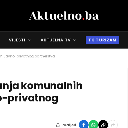
VIJESTI
AKTUELNA TV
TK TURIZAM
m Javno-privatnog partnerstva
nja komunalnih
o-privatnog
Podijeli