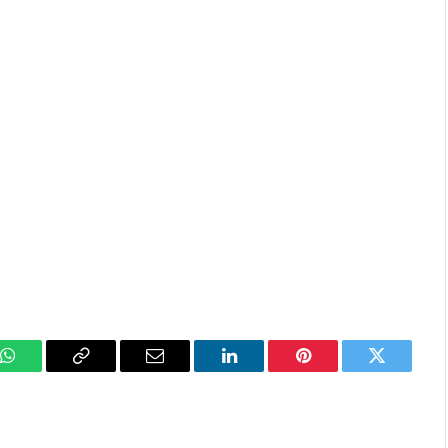
k
WhatsApp
Copy
Email
LinkedIn
Pinterest
Twitter
Link