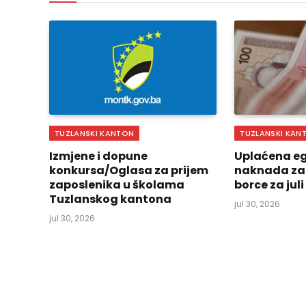
TUZLANSKI KANTON
TUZLANSKI KAN
Izmjene i dopune
Uplaćena eg
konkursa/Oglasa za prijem
naknada za
zaposlenika u školama
borce za jul
Tuzlanskog kantona
jul 30, 2026
jul 30, 2026