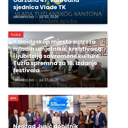
sjednica Vlade TK
aktuelno.ba
jul 30, 2026
TUZLA
Kaleidoskop mjesto susreta
mladih umjetnika, kreativaca
i ljubitelja savremene kulture:
Tuzla spremna za 16. izdanje
festivala
aktuelno.ba
jul 27, 2026
BIH
Nedžad Jusić dobitnik