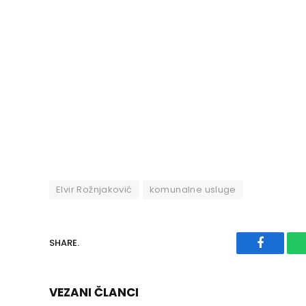
Elvir Rožnjaković
komunalne usluge
SHARE.
Faceboo
VEZANI ČLANCI