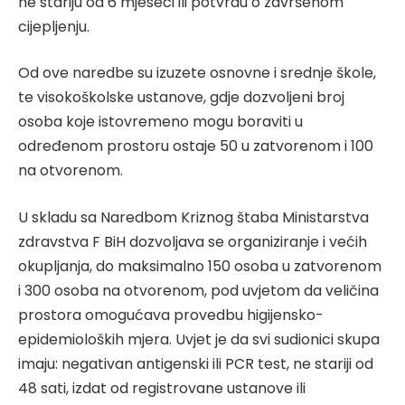
ne stariju od 6 mjeseci ili potvrdu o završenom
cijepljenju.
Od ove naredbe su izuzete osnovne i srednje škole,
te visokoškolske ustanove, gdje dozvoljeni broj
osoba koje istovremeno mogu boraviti u
određenom prostoru ostaje 50 u zatvorenom i 100
na otvorenom.
U skladu sa Naredbom Kriznog štaba Ministarstva
zdravstva F BiH dozvoljava se organiziranje i većih
okupljanja, do maksimalno 150 osoba u zatvorenom
i 300 osoba na otvorenom, pod uvjetom da veličina
prostora omogućava provedbu higijensko-
epidemioloških mjera. Uvjet je da svi sudionici skupa
imaju: negativan antigenski ili PCR test, ne stariji od
48 sati, izdat od registrovane ustanove ili