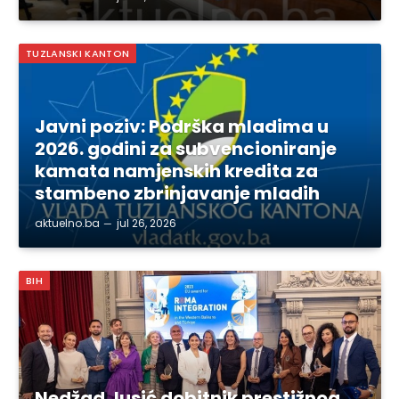
TUZLANSKI KANTON
Javni poziv: Podrška mladima u
2026. godini za subvencioniranje
kamata namjenskih kredita za
stambeno zbrinjavanje mladih
aktuelno.ba
jul 26, 2026
BIH
Nedžad Jusić dobitnik prestižnog