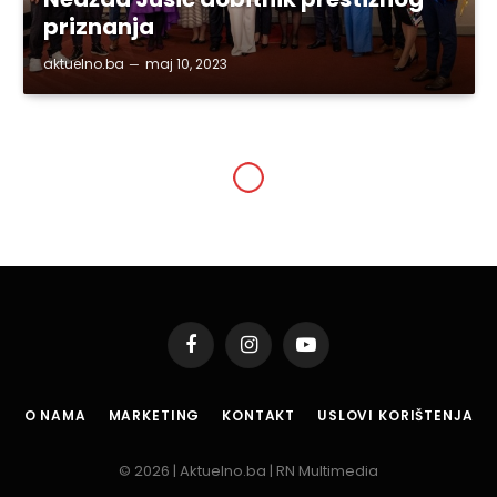
priznanja
aktuelno.ba
maj 10, 2023
SVE VIJESTI
Gornja Tuzla: Obilježen
Svjetski dan klimatskih
promjena
By
aktuelno.ba
nov 5, 2021
2 Mins Read
Podijeli