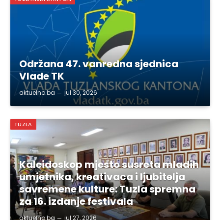
Održana 47. vanredna sjednica
Vlade TK
aktuelno.ba
jul 30, 2026
TUZLA
Kaleidoskop mjesto susreta mladih
umjetnika, kreativaca i ljubitelja
savremene kulture: Tuzla spremna
za 16. izdanje festivala
aktuelno.ba
jul 27, 2026