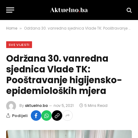
Home
Održana 30. vanredna sjednica Vlade TK: Pooštravanje higijensko-epidemioloških mjera
»
SVE VIJESTI
Održana 30. vanredna
sjednica Vlade TK:
Pooštravanje higijensko-
epidemioloških mjera
By
aktuelno.ba
nov 5, 2021
5 Mins Read
Podijeli