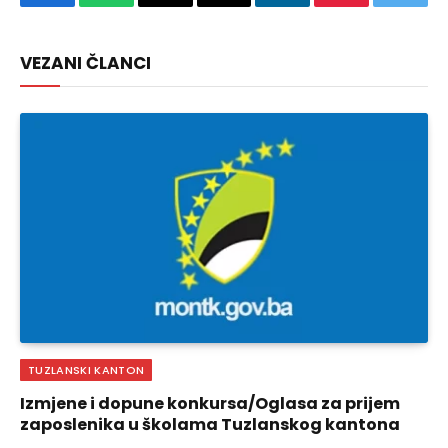
Facebook
WhatsApp
Copy
Email
LinkedIn
Pinterest
Twitte
Link
VEZANI ČLANCI
TUZLANSKI KANTON
Izmjene i dopune konkursa/Oglasa za prijem
zaposlenika u školama Tuzlanskog kantona