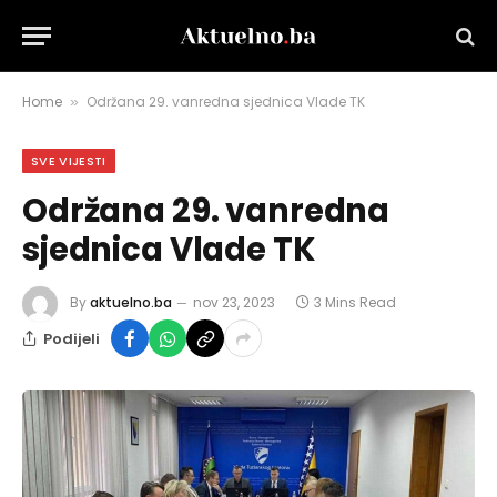
Home
Održana 29. vanredna sjednica Vlade TK
»
SVE VIJESTI
Održana 29. vanredna
sjednica Vlade TK
By
aktuelno.ba
nov 23, 2023
3 Mins Read
Podijeli