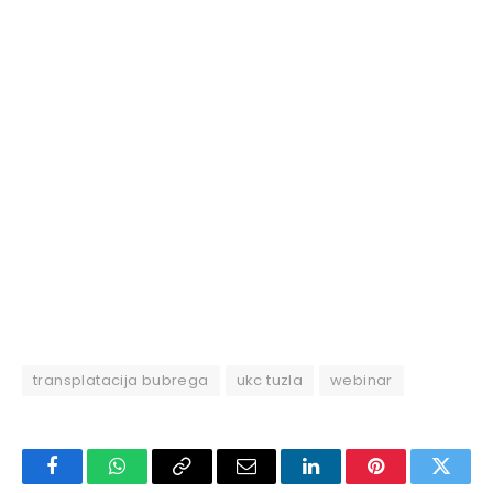
transplatacija bubrega
ukc tuzla
webinar
Facebook
WhatsApp
Copy
Email
LinkedIn
Pinterest
Twitte