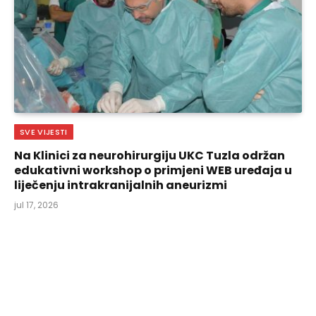
SVE VIJESTI
Na Klinici za neurohirurgiju UKC Tuzla održan
edukativni workshop o primjeni WEB uređaja u
liječenju intrakranijalnih aneurizmi
jul 17, 2026