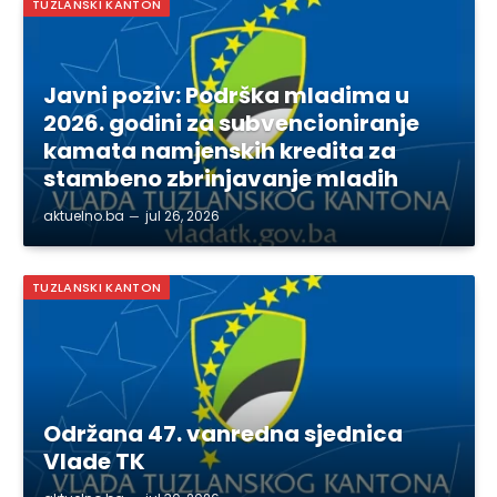
TUZLANSKI KANTON
Javni poziv: Podrška mladima u
2026. godini za subvencioniranje
kamata namjenskih kredita za
stambeno zbrinjavanje mladih
aktuelno.ba
jul 26, 2026
TUZLANSKI KANTON
Održana 47. vanredna sjednica
Vlade TK