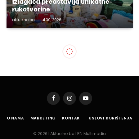
izlagača predstavlja unikatne
rukotvorine
aktuelno.ba
jul 30, 2026
Facebook
Instagram
YouTube
O NAMA
MARKETING
KONTAKT
USLOVI KORIŠTENJA
© 2026 | Aktuelno.ba | RN Multimedia