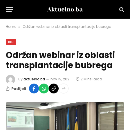
Home
Održan webinar iz oblasti transplantacije bubrega
»
BIH
Održan webinar iz oblasti
transplantacije bubrega
By
aktuelno.ba
nov 19, 2021
2 Mins Read
Podijeli