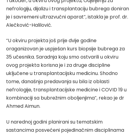
Također, u okviru ovog projekta, Odjeljenju za
nefrologiju, dijalizu i transplantaciju bubrega doniran
je i savremeni ultrazvučni aparat”, istakla je prof. dr.
Alečković-Halilović.
“U okviru projekta još prije dvije godine
oraganizovan je uspješan kurs biopsije bubrega za
35 učesnika. Saradnja koju smo ostvarili u okviru
ovog projekta korisna je i za druge discipline
uključene u transplantacijsku medicinu. Shodno
tome, današnja predavanja su bila iz oblasti
nefrologije, transplantacijske medicine i COVID 19 u
kombinaciji sa bubrežnim oboljenjima”, rekao je dr
Ahmed Aimun.
U narednoj godini planirani su tematskim
sastancima posvećeni pojedinačnim disciplinama