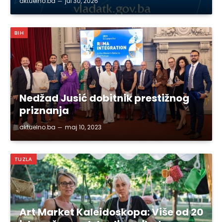
aktuelno.ba
jul 30, 2026
BIH
Nedžad Jusić dobitnik prestižnog
priznanja
aktuelno.ba
maj 10, 2023
TUZLA
Art Market Kaleidoskopa: Više od 20