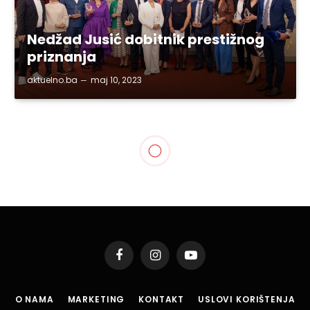
Nedžad Jusić dobitnik prestižnog
priznanja
aktuelno.ba
maj 10, 2023
Facebook
Instagram
YouTube
O NAMA
MARKETING
KONTAKT
USLOVI KORIŠTENJA