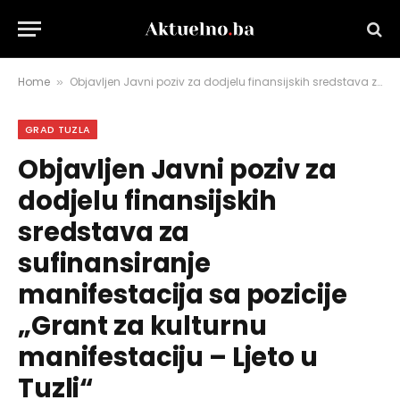
Home
Objavljen Javni poziv za dodjelu finansijskih sredstava za sufinansiranje manifestacija sa pozicije „Grant za kulturnu manifestaciju – Ljeto u Tuzli“
»
GRAD TUZLA
Objavljen Javni poziv za
dodjelu finansijskih
sredstava za
sufinansiranje
manifestacija sa pozicije
„Grant za kulturnu
manifestaciju – Ljeto u
Tuzli“