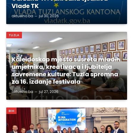
Vlade TK
aktuelno.ba
jul 30, 2026
TUZLA
Kaleidoskop mjesto susreta mladih
umjetnika, kreativaca i ljubitelja
savremene kulture: Tuzla spremna
za 16. izdanje festivala
aktuelno.ba
jul 27, 2026
BIH