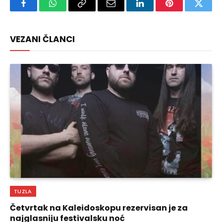
Facebook
WhatsApp
Copy
Email
LinkedIn
Pinterest
Twitte
Link
VEZANI ČLANCI
TUZLA
Četvrtak na Kaleidoskopu rezervisan je za
najglasniju festivalsku noć