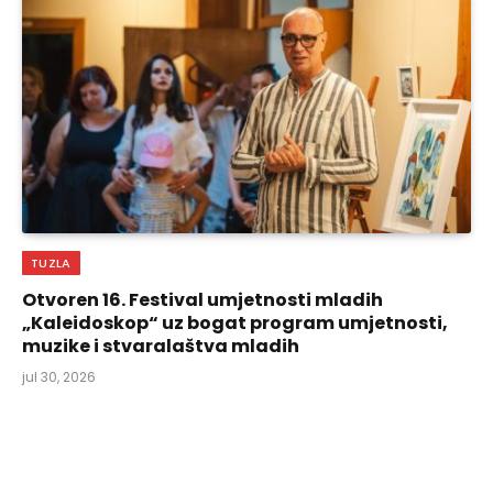
TUZLA
Otvoren 16. Festival umjetnosti mladih
„Kaleidoskop“ uz bogat program umjetnosti,
muzike i stvaralaštva mladih
jul 30, 2026