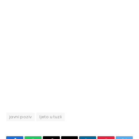
javni poziv
ljeto u tuzli