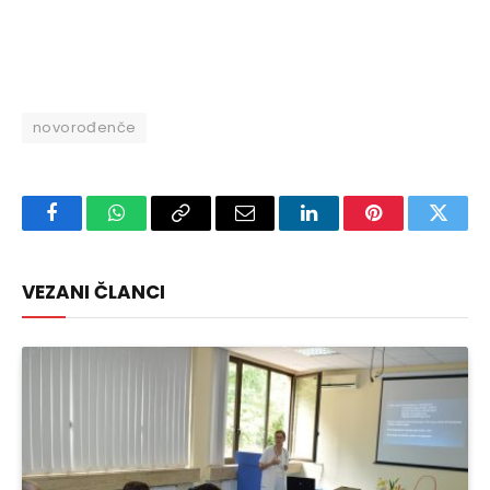
novorođenče
Facebook
WhatsApp
Copy
Email
LinkedIn
Pinterest
Twitte
Link
VEZANI ČLANCI