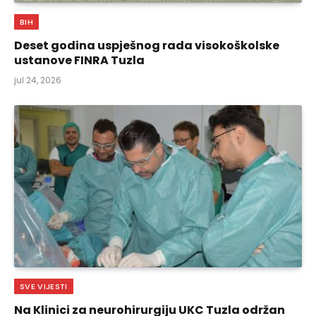
BIH
Deset godina uspješnog rada visokoškolske
ustanove FINRA Tuzla
jul 24, 2026
SVE VIJESTI
Na Klinici za neurohirurgiju UKC Tuzla održan