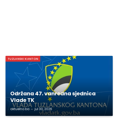
TUZLANSKI KANTON
Održana 47. vanredna sjednica
Vlade TK
aktuelno.ba
jul 30, 2026