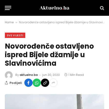
Home
Novorođenče ostavljeno ispred Bijele džamije u Slavinovićima
»
SVE VIJESTI
Novorođenče ostavljeno
ispred Bijele džamije u
Slavinovićima
By
aktuelno.ba
jun 30, 2020
1 Min Read
Podijeli