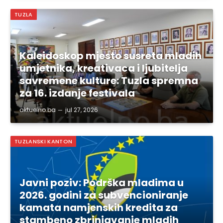
TUZLA
Kaleidoskop mjesto susreta mladih
umjetnika, kreativaca i ljubitelja
savremene kulture: Tuzla spremna
za 16. izdanje festivala
aktuelno.ba
jul 27, 2026
TUZLANSKI KANTON
Javni poziv: Podrška mladima u
2026. godini za subvencioniranje
kamata namjenskih kredita za
stambeno zbrinjavanje mladih