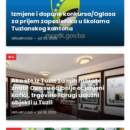
Izmjene i dopune konkursa/Oglasa
za prijem zaposlenika u školama
Tuzlanskog kantona
aktuelno.ba
jul 30, 2026
BIH
Ako ste iz Tuzle za njih morate
znati! Ovo su najbolje ocjenjeni
kafići, trgovine i drugi uslužni
objekti u Tuzli
aktuelno.ba
jul 16, 2026