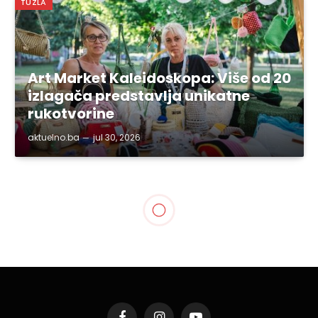
TUZLA
Art Market Kaleidoskopa: Više od 20
izlagača predstavlja unikatne
rukotvorine
aktuelno.ba
jul 30, 2026