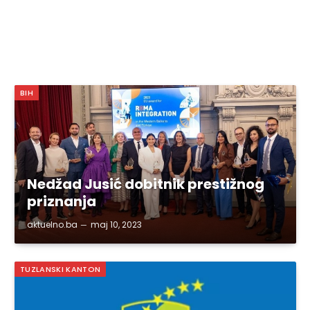
BIH
Nedžad Jusić dobitnik prestižnog
priznanja
aktuelno.ba
maj 10, 2023
TUZLANSKI KANTON