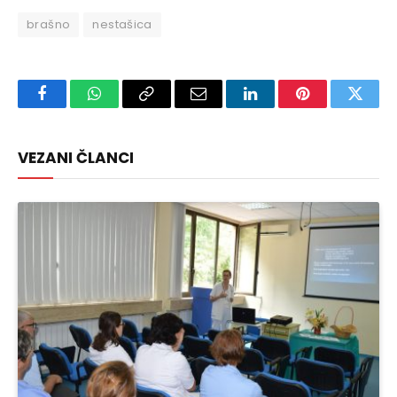
brašno
nestašica
Facebook
WhatsApp
Copy
Email
LinkedIn
Pinterest
Twitte
Link
VEZANI ČLANCI