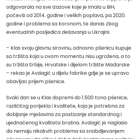
odgovarala na sve izazove koje je imala u BiH,
počevši od 2014. godine i velikih poplava, pa 2020.
godine i problema sa koronom, te danas zbog
eventualnih posljedica dešavanja u Ukrajini.
– Klas svoju glavnu sirovinu, odnosno pšenicu kupuje
sa tržišta koja u ovom momentu nisu ugrožena, a to
su tržišta Srbije, Hrvatske i dijelom tržište Mađarske
– rekao je Avdagić u dijelu fabrike gdje je se upravo
obavljao prijem pšenice.
Svaki dan se u Klas dopremi do 1.500 tona pšenice,
različitog porijekla i kvalitete, koja je potrebna za
dobijanje mješavina za postizanje standardnog i
ujednačenog kvaliteta brašna. Avdagić je naglasio
da nemaju nikakvih problema sa snabdijevanjem