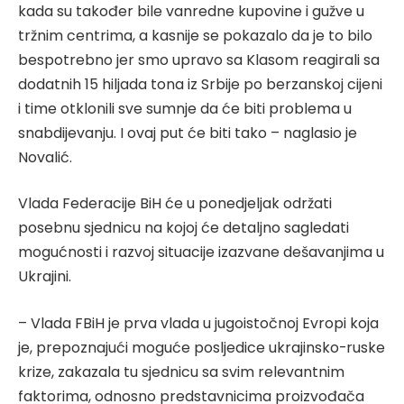
kada su također bile vanredne kupovine i gužve u
tržnim centrima, a kasnije se pokazalo da je to bilo
bespotrebno jer smo upravo sa Klasom reagirali sa
dodatnih 15 hiljada tona iz Srbije po berzanskoj cijeni
i time otklonili sve sumnje da će biti problema u
snabdijevanju. I ovaj put će biti tako – naglasio je
Novalić.
Vlada Federacije BiH će u ponedjeljak održati
posebnu sjednicu na kojoj će detaljno sagledati
mogućnosti i razvoj situacije izazvane dešavanjima u
Ukrajini.
– Vlada FBiH je prva vlada u jugoistočnoj Evropi koja
je, prepoznajući moguće posljedice ukrajinsko-ruske
krize, zakazala tu sjednicu sa svim relevantnim
faktorima, odnosno predstavnicima proizvođača