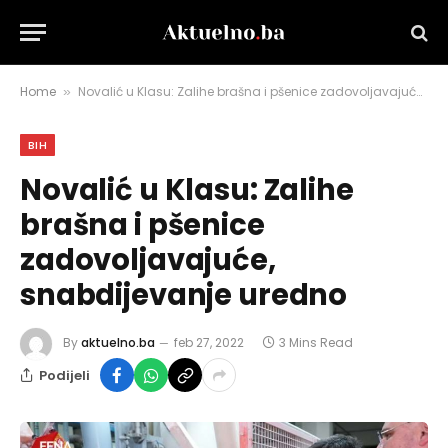
Home
Novalić u Klasu: Zalihe brašna i pšenice zadovoljavajuće, snabdijevanje uredno
»
BIH
Novalić u Klasu: Zalihe
brašna i pšenice
zadovoljavajuće,
snabdijevanje uredno
By
aktuelno.ba
feb 27, 2022
3 Mins Read
Podijeli