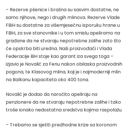
– Rezerve pšenice i brašna su sasvim dostatne, ne
samo njihove, nego i drugih mlinova. Rezerve Vlade
FBiH su dostatne za višemjesečnu isporuku hrane u
FBiH, za sve stanovnike i u tom smislu apeliramo na
građane da ne stvaraju nepotrebne zalihe zato što
će opskrba biti uredna. Naši proizvođači i Vlada
Federacije BiH stoje kao garant iza svega toga –
izjavio je Novalić za Fenu nakon obilaska proizvodnih
pogona, te Klasovog mlina, koji je i najmoderniji mlin
na Balkanu kapaciteta oko 400 tona.
Novalić je dodao da naročito apeliraju na
penzionere da ne stvaraju nepotrebne zalihe i tako
troše ionako nedostatna sredstva kojima raspolažu.
– Trebamo se sjetiti predhodne krize sa koronom