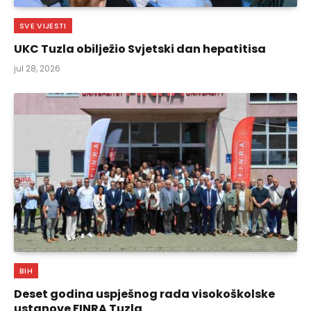
SVE VIJESTI
UKC Tuzla obilježio Svjetski dan hepatitisa
jul 28, 2026
BIH
Deset godina uspješnog rada visokoškolske
ustanove FINRA Tuzla