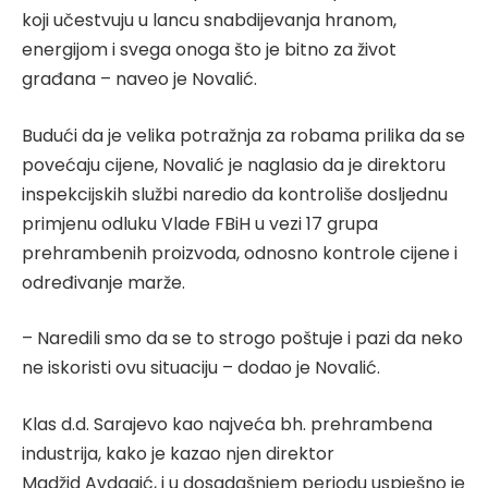
koji učestvuju u lancu snabdijevanja hranom,
energijom i svega onoga što je bitno za život
građana – naveo je Novalić.
Budući da je velika potražnja za robama prilika da se
povećaju cijene, Novalić je naglasio da je direktoru
inspekcijskih službi naredio da kontroliše dosljednu
primjenu odluku Vlade FBiH u vezi 17 grupa
prehrambenih proizvoda, odnosno kontrole cijene i
određivanje marže.
– Naredili smo da se to strogo poštuje i pazi da neko
ne iskoristi ovu situaciju – dodao je Novalić.
Klas d.d. Sarajevo kao najveća bh. prehrambena
industrija, kako je kazao njen direktor
Madžid Avdagić, i u dosadašnjem periodu uspješno je