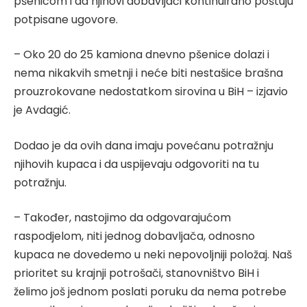
pšenicom i da njihovi dobavljači kontinuirano poštuju
potpisane ugovore.
– Oko 20 do 25 kamiona dnevno pšenice dolazi i
nema nikakvih smetnji i neće biti nestašice brašna
prouzrokovane nedostatkom sirovina u BiH – izjavio
je Avdagić.
Dodao je da ovih dana imaju povećanu potražnju
njihovih kupaca i da uspijevaju odgovoriti na tu
potražnju.
– Također, nastojimo da odgovarajućom
raspodjelom, niti jednog dobavljača, odnosno
kupaca ne dovedemo u neki nepovoljniji položaj. Naš
prioritet su krajnji potrošači, stanovništvo BiH i
želimo još jednom poslati poruku da nema potrebe