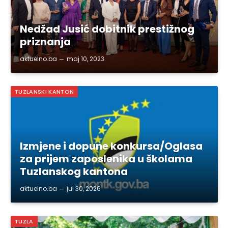
Nedžad Jusić dobitnik prestižnog
priznanja
aktuelno.ba
maj 10, 2023
TUZLANSKI KANTON
Izmjene i dopune konkursa/Oglasa
za prijem zaposlenika u školama
Tuzlanskog kantona
aktuelno.ba
jul 30, 2026
TUZLA