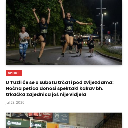
SPORT
U Tuzli će se u subotu trčati pod zvijezdama:
Noćna petica donosi spektakl kakav bh.
trkačka zajednica još nije vidjela
jul 23, 2026