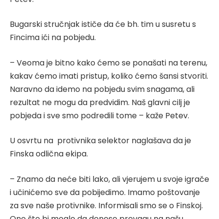
Bugarski stručnjak ističe da će bh. tim u susretu s
Fincima ići na pobjedu.
– Veoma je bitno kako ćemo se ponašati na terenu,
kakav ćemo imati pristup, koliko ćemo šansi stvoriti.
Naravno da idemo na pobjedu svim snagama, ali
rezultat ne mogu da predvidim. Naš glavni cilj je
pobjeda i sve smo podredili tome – kaže Petev.
U osvrtu na protivnika selektor naglašava da je
Finska odlična ekipa.
– Znamo da neće biti lako, ali vjerujem u svoje igrače
i učinićemo sve da pobijedimo. Imamo poštovanje
za sve naše protivnike. Informisali smo se o Finskoj.
Ono što bi moglo da donese prevagu na našu