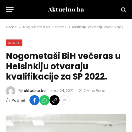
Home
Nogometaši BiH večeras u Helsinkiju otvaraju kvalifikacije za SP 2022.
»
SPORT
Nogometaši BiH večeras u
Helsinkiju otvaraju
kvalifikacije za SP 2022.
By
aktuelno.ba
mar 24, 2021
2 Mins Read
Podijeli