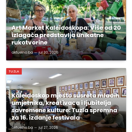
Art Market Kaleidoskopa: Više od 20
izlagača predstavlja unikatne
rukotvorine
aktuelno.ba
jul 30, 2026
TUZLA
Kaleidoskop mjesto susreta mladih
umjetnika, kreativaca i ljubitelja
savremene kulture: Tuzla spremna
za 16. izdanje festivala
aktuelno.ba
jul 27, 2026