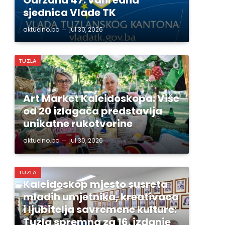
sjednica Vlade TK
aktuelno.ba
jul 30, 2026
TUZLA
Art Market Kaleidoskopa: Više
od 20 izlagača predstavlja
unikatne rukotvorine
aktuelno.ba
jul 30, 2026
TUZLA
Kaleidoskop mjesto susreta
mladih umjetnika, kreativaca
i ljubitelja savremene kulture:
Tuzla spremna za 16. izdanje