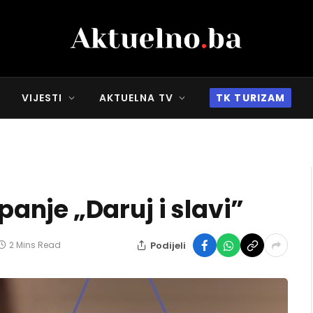
VIJESTI
AKTUELNA TV
TK TURIZAM
nje „Daruj i slavi”
Podijeli
2 Mins Read