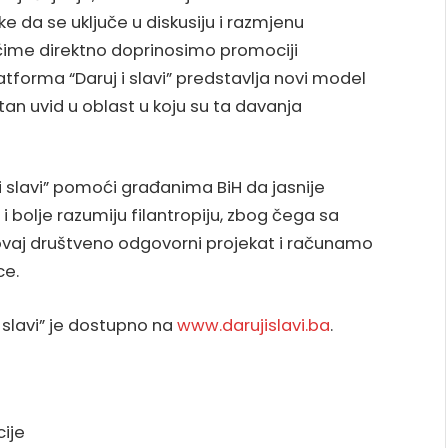
ike da se uključe u diskusiju i razmjenu
čime direktno doprinosimo promociji
latforma “Daruj i slavi” predstavlja novi model
tan uvid u oblast u koju su ta davanja
slavi” pomoći građanima BiH da jasnije
i bolje razumiju filantropiju, zbog čega sa
 ovaj društveno odgovorni projekat i računamo
ce.
 slavi” je dostupno na
www.darujislavi.ba
.
ije