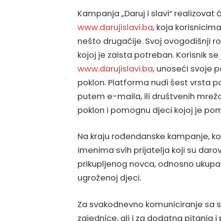
Kampanja „Daruj i slavi“ realizova
www.darujislavi.ba
, koja korisnici
nešto drugačije. Svoj ovogodišnji r
kojoj je zaista potreban. Korisnik s
www.darujislavi.ba
, unoseći svoje 
poklon. Platforma nudi šest vrsta pok
putem e-maila, ili društvenih mreža
poklon i pomognu djeci kojoj je po
Na kraju rođendanske kampanje, kori
imenima svih prijatelja koji su darov
prikupljenog novca, odnosno ukupan b
ugroženoj djeci.
Za svakodnevno komuniciranje sa svi
zajednice, ali i za dodatna pitanja 