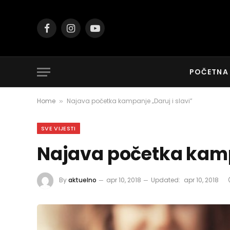
Facebook
Instagram
YouTube
POČETNA
Home
Najava početka kampanje „Daruj i slavi”
»
SVE VIJESTI
Najava početka kampa
By
aktuelno
apr 10, 2018
Updated:
apr 10, 2018