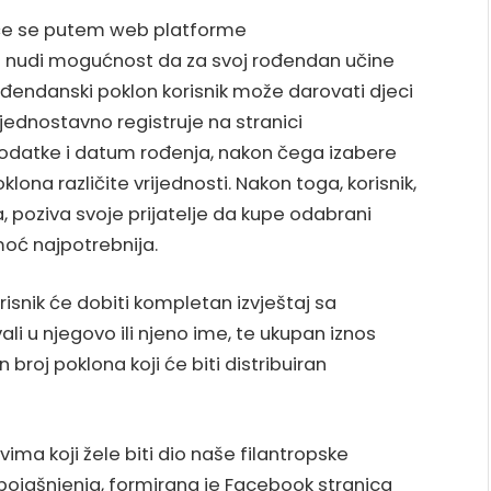
t će se putem web platforme
ma nudi mogućnost da za svoj rođendan učine
ođendanski poklon korisnik može darovati djeci
e jednostavno registruje na stranici
podatke i datum rođenja, nakon čega izabere
lona različite vrijednosti. Nakon toga, korisnik,
, poziva svoje prijatelje da kupe odabrani
moć najpotrebnija.
snik će dobiti kompletan izvještaj sa
ali u njegovo ili njeno ime, te ukupan iznos
roj poklona koji će biti distribuiran
ma koji žele biti dio naše filantropske
i pojašnjenja, formirana je Facebook stranica