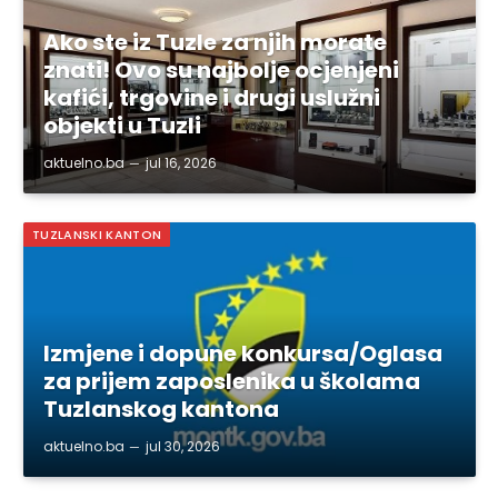
Ako ste iz Tuzle za njih morate
znati! Ovo su najbolje ocjenjeni
kafići, trgovine i drugi uslužni
objekti u Tuzli
aktuelno.ba
jul 16, 2026
TUZLANSKI KANTON
Izmjene i dopune konkursa/Oglasa
za prijem zaposlenika u školama
Tuzlanskog kantona
aktuelno.ba
jul 30, 2026