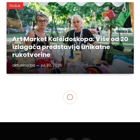
TUZLA
Art Market Kaleidoskopa: Više od 20
izlagača predstavlja unikatne
rukotvorine
aktuelno.ba
jul 30, 2026
GRAD TUZLA
Okončani radovi na
sanaciji trotoara u MZ