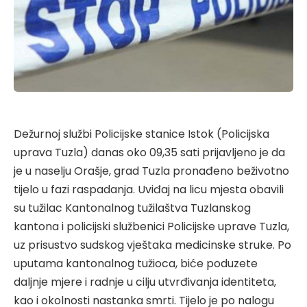
Dežurnoj službi Policijske stanice Istok (Policijska
uprava Tuzla) danas oko 09,35 sati prijavljeno je da
je u naselju Orašje, grad Tuzla pronađeno beživotno
tijelo u fazi raspadanja. Uviđaj na licu mjesta obavili
su tužilac Kantonalnog tužilaštva Tuzlanskog
kantona i policijski službenici Policijske uprave Tuzla,
uz prisustvo sudskog vještaka medicinske struke. Po
uputama kantonalnog tužioca, biće poduzete
daljnje mjere i radnje u cilju utvrđivanja identiteta,
kao i okolnosti nastanka smrti. Tijelo je po nalogu