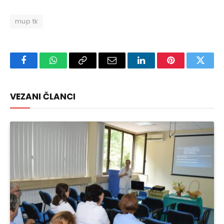
mup tk
Facebook
WhatsApp
Copy
Email
LinkedIn
Pinterest
Twitte
Link
VEZANI ČLANCI