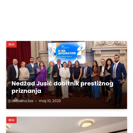
BIH
Nedžad Jusić dobitnik prestižnog
priznanja
aktuelno.ba
maj 10, 2023
BIH