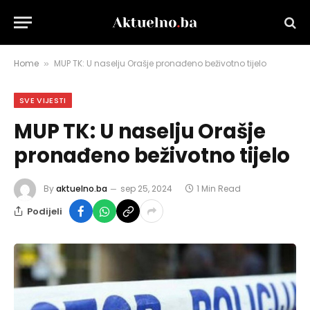
Home
MUP TK: U naselju Orašje pronađeno beživotno tijelo
»
SVE VIJESTI
MUP TK: U naselju Orašje
pronađeno beživotno tijelo
By
aktuelno.ba
sep 25, 2024
1 Min Read
Podijeli