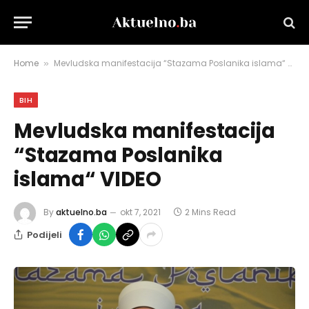
Home
Mevludska manifestacija “Stazama Poslanika islama“ VIDEO
»
BIH
Mevludska manifestacija
“Stazama Poslanika
islama“ VIDEO
By
aktuelno.ba
okt 7, 2021
2 Mins Read
Podijeli