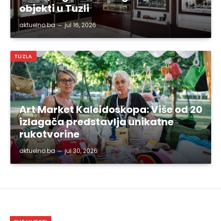
objekti u Tuzli
aktuelno.ba
jul 16, 2026
TUZLA
Art Market Kaleidoskopa: Više od 20
izlagača predstavlja unikatne
rukotvorine
aktuelno.ba
jul 30, 2026