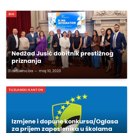
BIH
Nedžad Jusić dobitnik prestižnog
priznanja
aktuelno.ba
maj 10, 2023
TUZLANSKI KANTON
Izmjene i dopune konkursa/Oglasa
za prijem zaposlenika u školama