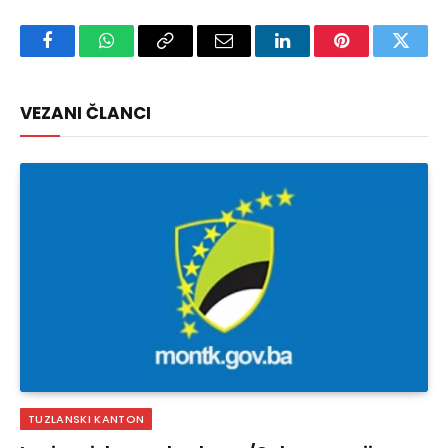
Facebook
WhatsApp
Copy
Email
LinkedIn
Pinterest
Twitte
Link
VEZANI ČLANCI
TUZLANSKI KANTON