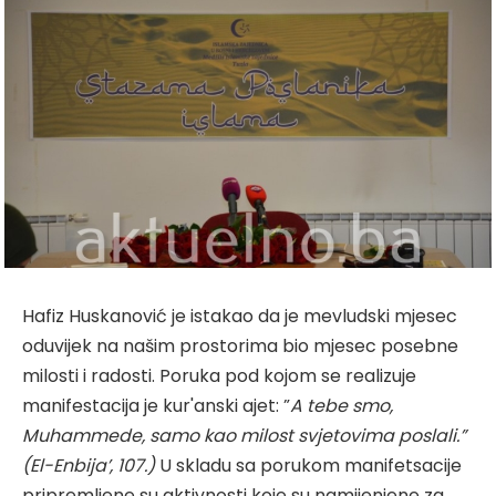
Hafiz Huskanović je istakao da je mevludski mjesec
oduvijek na našim prostorima bio mjesec posebne
milosti i radosti. Poruka pod kojom se realizuje
manifestacija je kur'anski ajet: ”
A tebe smo,
Muhammede, samo kao milost svjetovima poslali.”
(El-Enbija’, 107.)
U skladu sa porukom manifetsacije
pripremljene su aktivnosti koje su namijenjene za