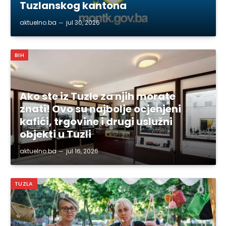
Tuzlanskog kantona
aktuelno.ba
jul 30, 2026
BIH
Ako ste iz Tuzle za njih morate
znati! Ovo su najbolje ocjenjeni
kafići, trgovine i drugi uslužni
objekti u Tuzli
aktuelno.ba
jul 16, 2026
TUZLA