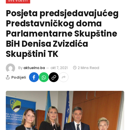
SVE VIJESTI
Posjeta predsjedavajućeg
Predstavničkog doma
Parlamentarne Skupštine
BiH Denisa Zvizdića
Skupštini TK
By
aktuelno.ba
okt 7, 2021
2 Mins Read
Podijeli