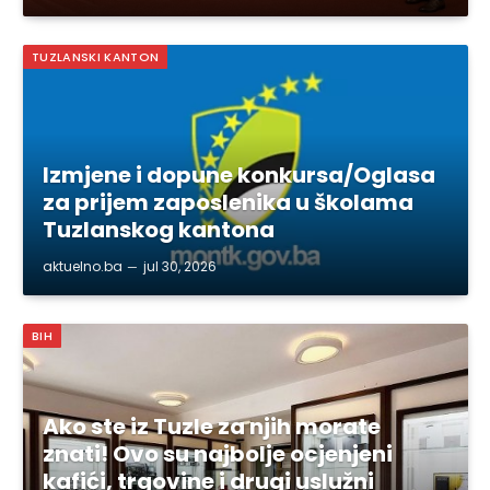
TUZLANSKI KANTON
Izmjene i dopune konkursa/Oglasa
za prijem zaposlenika u školama
Tuzlanskog kantona
aktuelno.ba
jul 30, 2026
BIH
Ako ste iz Tuzle za njih morate
znati! Ovo su najbolje ocjenjeni
kafići, trgovine i drugi uslužni