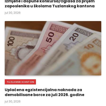
Izmjene i dopune konkursa/Oglasa za prijem
zaposlenika u školama Tuzlanskog kantona
jul 30, 2026
TUZLANSKI KANTON
Uplaćena egzistencijalna naknada za
demobilisane borce za juli 2026. godine
jul 30, 2026