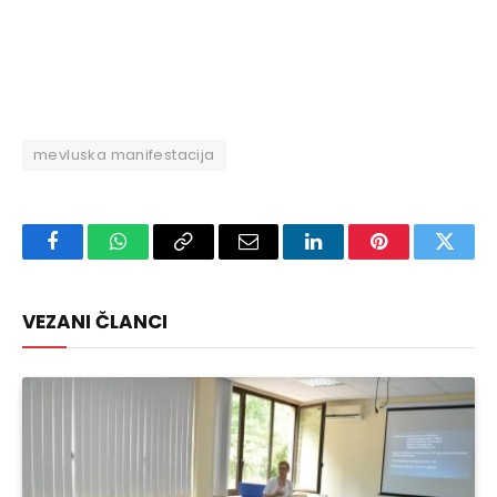
mevluska manifestacija
Facebook
WhatsApp
Copy
Email
LinkedIn
Pinterest
Twitte
Link
VEZANI ČLANCI