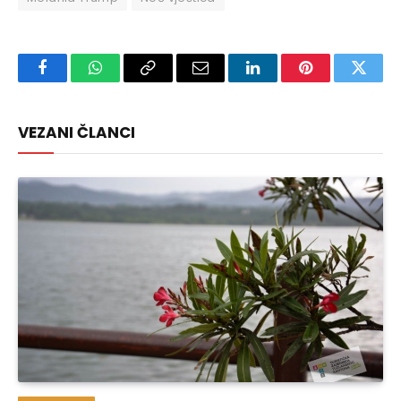
Facebook
WhatsApp
Copy
Email
LinkedIn
Pinterest
Twitte
Link
VEZANI ČLANCI