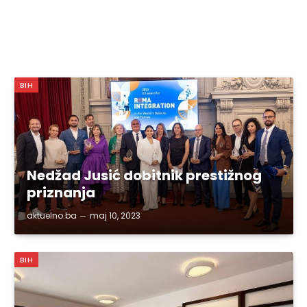
BIH
Nedžad Jusić dobitnik prestižnog
priznanja
aktuelno.ba
maj 10, 2023
BIH