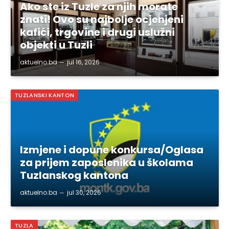
Ako ste iz Tuzle za njih morate
znati! Ovo su najbolje ocjenjeni
kafići, trgovine i drugi uslužni
objekti u Tuzli
aktuelno.ba
jul 16, 2026
TUZLANSKI KANTON
Izmjene i dopune konkursa/Oglasa
za prijem zaposlenika u školama
Tuzlanskog kantona
aktuelno.ba
jul 30, 2026
TUZLA