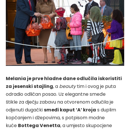
Melania je prve hladne dane odlučila iskoristiti
za jesenski stajling
, a
beauty
tim i ovog je puta
odradio odličan posao. Uz elegantne smeđe
štikle za dječju zabavu na otvorenom odlučila je
odjenuti dugački
smeđi kaput ‘A’ kroja
s duplim
kopčanjem i džepovima, s potpisom modne
kuće
Bottega Venetta
, a umjesto skupocjene