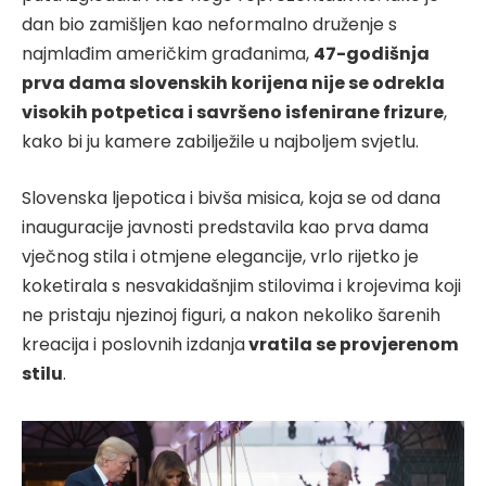
dan bio zamišljen kao neformalno druženje s
najmlađim američkim građanima,
47-godišnja
prva dama slovenskih korijena nije se odrekla
visokih potpetica i savršeno isfenirane frizure
,
kako bi ju kamere zabilježile u najboljem svjetlu.
Slovenska ljepotica i bivša misica, koja se od dana
inauguracije javnosti predstavila kao prva dama
vječnog stila i otmjene elegancije, vrlo rijetko je
koketirala s nesvakidašnjim stilovima i krojevima koji
ne pristaju njezinoj figuri, a nakon nekoliko šarenih
kreacija i poslovnih izdanja
vratila se provjerenom
stilu
.