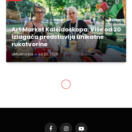
Art Market Kaleidoskopa: Više od 20
izlagača predstavlja unikatne
rukotvorine
aktuelno.ba
jul 30, 2026
TK TURIZAM
Baka od 98 godina otišla u
starački dom kako bi
brinula za sina od 80