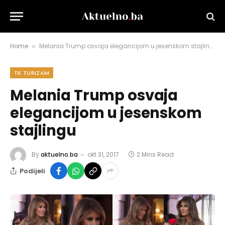
Home
Melania Trump osvaja elegancijom u jesenskom stajlingu
»
TK TURIZAM
Melania Trump osvaja
elegancijom u jesenskom
stajlingu
By
aktuelno.ba
okt 31, 2017
2 Mins Read
Podijeli