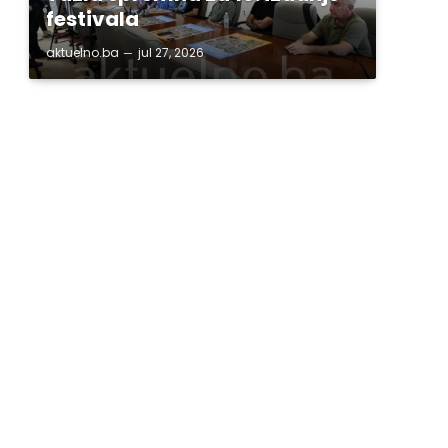
festivala
aktuelno.ba
jul 27, 2026