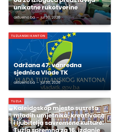
unikatne rukotvorine
aktuelno.ba
jul 30, 2026
TUZLANSKI KANTON
Održana 47. vanredna
sjednica Vlade TK
aktuelno.ba
jul 30, 2026
TUZLA
Kaleidoskop mjesto susreta
mladih umjetnika, kreativaca
i ljubitelja savremene kulture:
Tuzla spremna za 16. izdanje