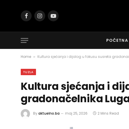
Facebook
Instagram
YouTube
POČETNA
Home
Kultura sjećanja i dijalog u fokusu susreta gradonač
»
TUZLA
Kultura sjećanja i di
gradonačelnika Lugavi
By
aktuelno.ba
maj 25, 2026
2 Mins Read