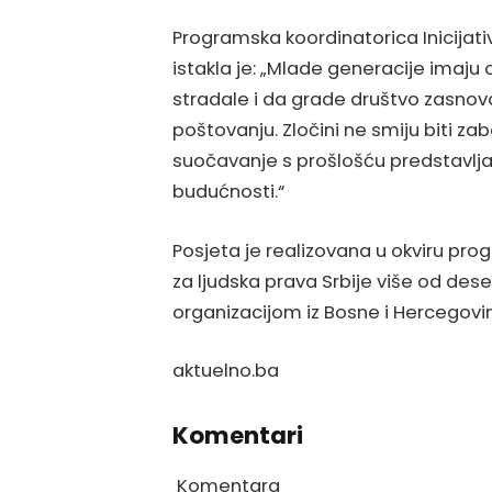
Programska koordinatorica Inicijativ
istakla je: „Mlade generacije imaj
stradale i da grade društvo zasno
poštovanju. Zločini ne smiju biti za
suočavanje s prošlošću predstavljaju
budućnosti.“
Posjeta je realizovana u okviru progr
za ljudska prava Srbije više od des
organizacijom iz Bosne i Hercegovin
aktuelno.ba
Komentari
Komentara