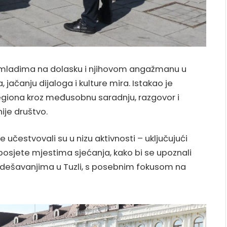
 mladima na dolasku i njihovom angažmanu u
a, jačanju dijaloga i kulture mira. Istakao je
regiona kroz međusobnu saradnju, razgovor i
ije društvo.
e učestvovali su u nizu aktivnosti – uključujući
 posjete mjestima sjećanja, kako bi se upoznali
m dešavanjima u Tuzli, s posebnim fokusom na