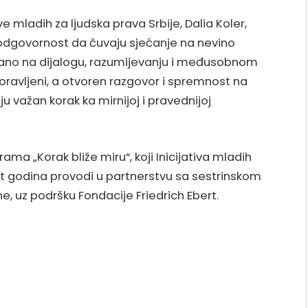
e mladih za ljudska prava Srbije, Dalia Koler,
u odgovornost da čuvaju sjećanje na nevino
vano na dijalogu, razumijevanju i međusobnom
boravljeni, a otvoren razgovor i spremnost na
 važan korak ka mirnijoj i pravednijoj
ama „Korak bliže miru“, koji Inicijativa mladih
et godina provodi u partnerstvu sa sestrinskom
e, uz podršku Fondacije Friedrich Ebert.