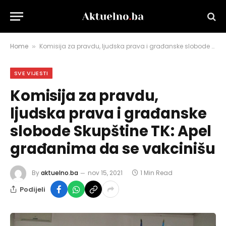
Home
Komisija za pravdu, ljudska prava i građanske slobode Skupštine TK: Apel građanima da se vakcinišu
»
SVE VIJESTI
Komisija za pravdu,
ljudska prava i građanske
slobode Skupštine TK: Apel
građanima da se vakcinišu
By
aktuelno.ba
nov 15, 2021
1 Min Read
Podijeli