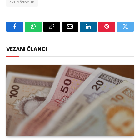
skupština tk
Facebook
WhatsApp
Copy
Email
LinkedIn
Pinterest
Twitte
Link
VEZANI ČLANCI