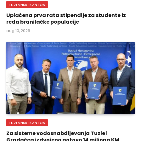
TUZLANSKI KANTON
Uplaćena prva rata stipendije za studente iz
reda branilačke populacije
aug 10, 2026
TUZLANSKI KANTON
Za sisteme vodosnabdijevanja Tuzle i
Gradačca izdvojeno gotovo 14 miliona KM