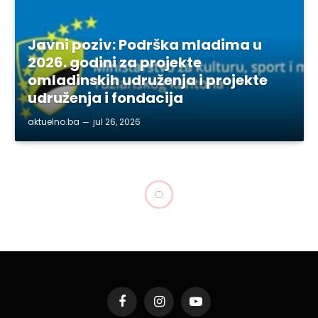
Javni poziv: Podrška mladima u
2026. godini za projekte
omladinskih udruženja i projekte
udruženja i fondacija
aktuelno.ba
jul 26, 2026
Facebook
Instagram
YouTube