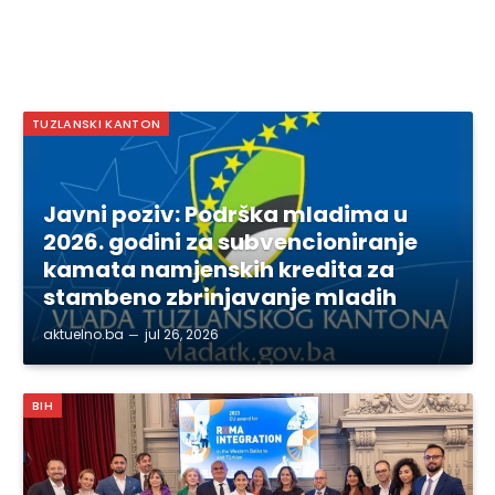
TUZLANSKI KANTON
Javni poziv: Podrška mladima u
2026. godini za subvencioniranje
kamata namjenskih kredita za
stambeno zbrinjavanje mladih
aktuelno.ba
jul 26, 2026
BIH