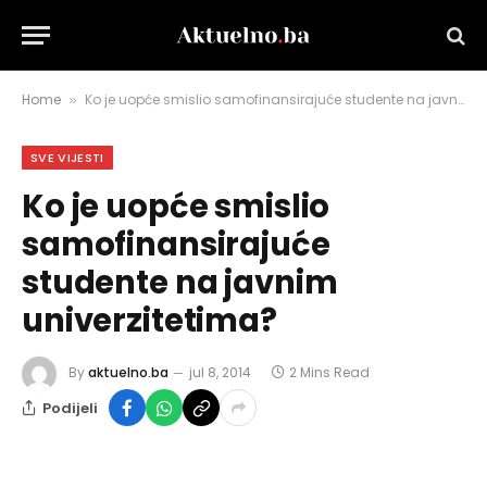
Home
Ko je uopće smislio samofinansirajuće studente na javnim univerzitetima?
»
SVE VIJESTI
Ko je uopće smislio
samofinansirajuće
studente na javnim
univerzitetima?
By
aktuelno.ba
jul 8, 2014
2 Mins Read
Podijeli