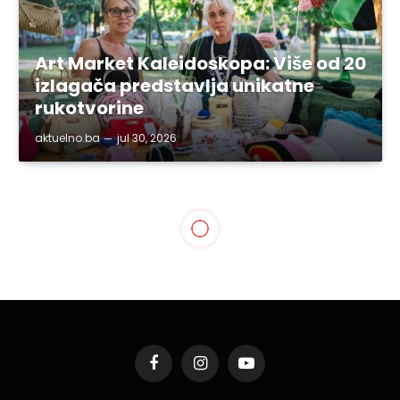
Art Market Kaleidoskopa: Više od 20
izlagača predstavlja unikatne
rukotvorine
aktuelno.ba
jul 30, 2026
SVE VIJESTI
Određen jednomjesečni
pritvor za Adnela Mazića iz
Živinica