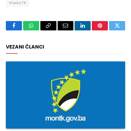
Vlada TK
Facebook
WhatsApp
Copy
Email
LinkedIn
Pinterest
Twitte
Link
VEZANI ČLANCI