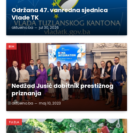
Održana 47. vanredna sjednica
Vlade TK
aktuelno.ba
jul 30, 2026
BIH
Nedžad Jusić dobitnik prestižnog
priznanja
aktuelno.ba
maj 10, 2023
TUZLA