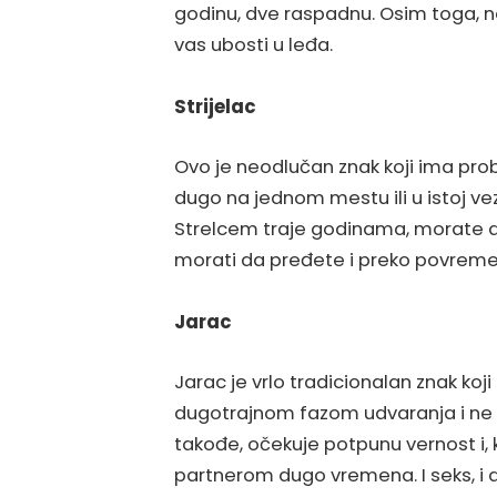
godinu, dve raspadnu. Osim toga, 
vas ubosti u leđa.
Strijelac
Ovo je neodlučan znak koji ima pro
dugo na jednom mestu ili u istoj ve
Strelcem traje godinama, morate d
morati da pređete i preko povreme
Jarac
Jarac je vrlo tradicionalan znak ko
dugotrajnom fazom udvaranja i ne 
takođe, očekuje potpunu vernost i, 
partnerom dugo vremena. I seks, i d