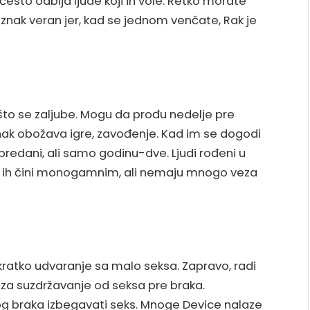
 često odbija ljude koji ih vole. Retko morate
 znak veran jer, kad se jednom venčate, Rak je
 što se zaljube. Mogu da prođu nedelje pre
znak obožava igre, zavođenje. Kad im se dogodi
i predani, ali samo godinu-dve. Ljudi rođeni u
e ih čini monogamnim, ali nemaju mnogo veza
 kratko udvaranje sa malo seksa. Zapravo, radi
i za suzdržavanje od seksa pre braka.
nog braka izbegavati seks. Mnoge Device nalaze