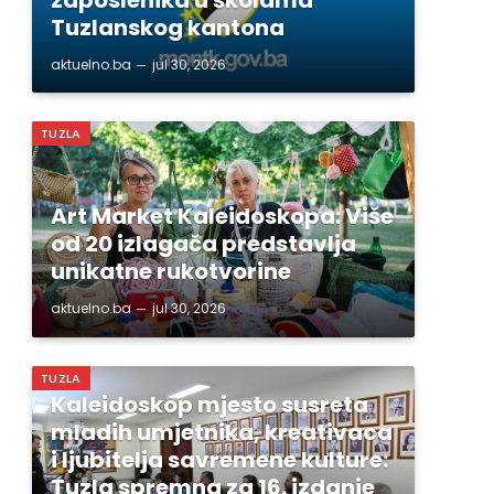
Tuzlanskog kantona
aktuelno.ba
jul 30, 2026
TUZLA
Art Market Kaleidoskopa: Više
od 20 izlagača predstavlja
unikatne rukotvorine
aktuelno.ba
jul 30, 2026
TUZLA
Kaleidoskop mjesto susreta
mladih umjetnika, kreativaca
i ljubitelja savremene kulture:
Tuzla spremna za 16. izdanje