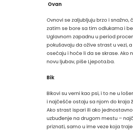
Ovan
Ovnovi se zaljubljuju brzo i snažno
zatim se bore sa tim odlukama i be
Uglavnom zapadnu u period procenj
pokušavaju da ožive strast u vezi, 
osećaju i hoće li da se skrase. Ako
novu ljubav, piše Ljepota.ba.
Bik
Bikovi su verni kao psi, i to ne u 
i najčešće ostaju sa njom do kraja 
Ako strast ispari ili ako jednostavn
uzbuđenje na drugom mestu – najče
priznati, samo u ime veze koja traje