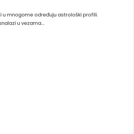
i u mnogome određuju astrološki profili.
 snalazi u vezama…