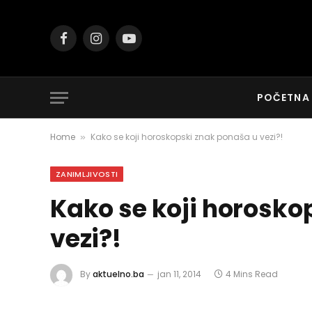
Facebook
Instagram
YouTube
POČETNA
Home
Kako se koji horoskopski znak ponaša u vezi?!
»
ZANIMLJIVOSTI
Kako se koji horosko
vezi?!
By
aktuelno.ba
jan 11, 2014
4 Mins Read