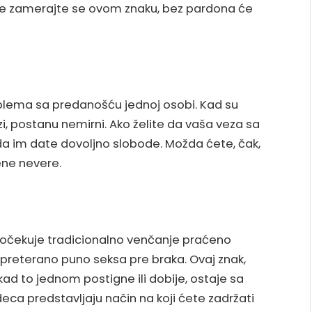
ne zamerajte se ovom znaku, bez pardona će
blema sa predanošću jednoj osobi. Kad su
zi, postanu nemirni. Ako želite da vaša veza sa
a im date dovoljno slobode. Možda ćete, čak,
ne nevere.
ji očekuje tradicionalno venčanje praćeno
preterano puno seksa pre braka. Ovaj znak,
kad to jednom postigne ili dobije, ostaje sa
eca predstavljaju način na koji ćete zadržati