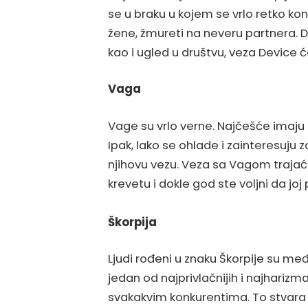
se u braku u kojem se vrlo retko k
žene, žmureti na neveru partnera. Do
kao i ugled u društvu, veza Device ć
Vaga
Vage su vrlo verne. Najčešće imaju du
Ipak, lako se ohlade i zainteresuju 
njihovu vezu. Veza sa Vagom trajać
krevetu i dokle god ste voljni da jo
Škorpija
Ljudi rođeni u znaku Škorpije su međ
jedan od najprivlačnijih i najharizma
svakakvim konkurentima. To stvara