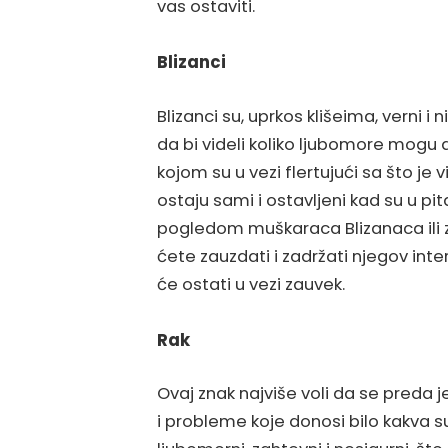
vas ostaviti.
Blizanci
Blizanci su, uprkos klišeima, verni i 
da bi videli koliko ljubomore mogu 
kojom su u vezi flertujući sa što j
ostaju sami i ostavljeni kad su u pi
pogledom muškaraca Blizanaca ili z
ćete zauzdati i zadržati njegov int
će ostati u vezi zauvek.
Rak
Ovaj znak najviše voli da se preda je
i probleme koje donosi bilo kakva su