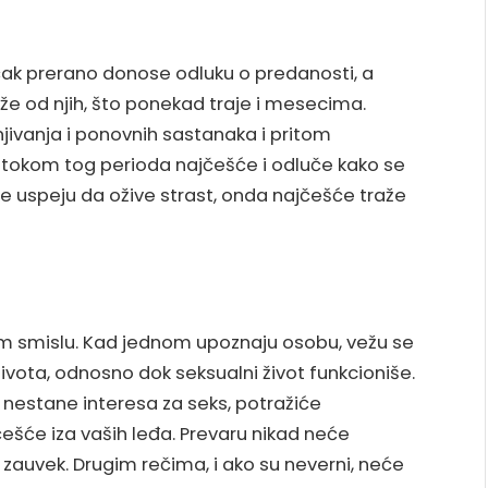
, čak prerano donose odluku o predanosti, a
že od njih, što ponekad traje i mesecima.
ivanja i ponovnih sastanaka i pritom
a tokom tog perioda najčešće i odluče kako se
 ne uspeju da ožive strast, onda najčešće traže
lošem smislu. Kad jednom upoznaju osobu, vežu se
života, odnosno dok seksualni život funkcioniše.
o nestane interesa za seks, potražiće
šće iza vaših leđa. Prevaru nikad neće
 zauvek. Drugim rečima, i ako su neverni, neće