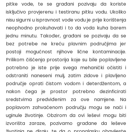
pitke vode, te se građani pozivaju da koriste
isključivo provjerenu i testiranu pitku vodu. Ukoliko
nisu sigurni u ispravnost vode vodu je prije korištenja
neophodno prokuhavati i to da voda kuha barem
jednu minutu. Također, građani se pozivaju da se
bez potrebe ne kreću plavnim područjima jer
postoji mogućnost njihove lične kontaminacije.
Prilikom čišćenja prostorija koje su bile poplavljene
potrebno je iste prije svega mehanički očistiti i
odstraniti naneseni mulj, zatim zidove i plavljeno
područje oprati čistom vodom i deterdžentom, a
nakon čega je prostor potrebno dezinficirati
sredstvima predviđenim za ove namjene. Na
poplavom zahvaćenom području mogu se naći i
uginule životinje. Obzirom da ovi leševi mogu biti
izvorišta zaraze, pozivamo građane da leševe
životinja ne diraju, te da o pronalasku obavijeste