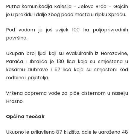
Putna komunikacija Kalesija – Jelovo Brdo – Gojčin
je u prekidu i dalje zbog pada mosta u rijeku Spreču.
Pod vodom je još uvijek 100 ha poljoprivrednih
površina.
Ukupan broj ljudi koji su evakuiranih iz Horozovine,
Paraća i Ibralića je 130 lica koja su smještena u
kasarnu Dubrave i 57 lica koja su smješteni kod
rodbine i prijatelja.
Vršena doprema vode za piće cisternom u naselju
Hrasno.
Općina Teočak
Ukupno je prijavljeno 87 klizišta, gdje je ugroženo 48