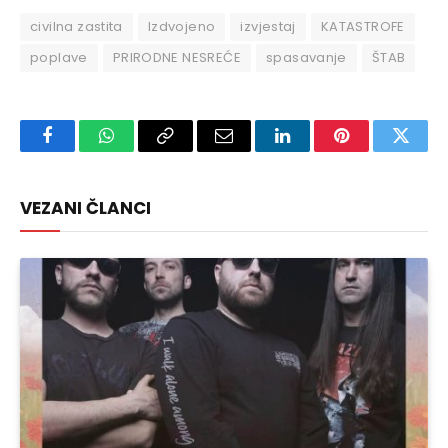
civilna zastita
Izdvojeno
izvjestaj
KATASTROFE
poplave
PRIRODNE NESREĆE
spasavanje
ŠTAB
Facebook
WhatsApp
Copy
Email
LinkedIn
Pinterest
Twitte
Link
VEZANI ČLANCI