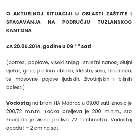
O AKTUELNOJ SITUACIJI U OBLASTI ZAŠTITE I
SPASAVANJA NA PODRUČJU TUZLANSKOG
KANTONA
00
ZA 20.05.2014. godine u 09
sati
(potresi, poplave, visoki snijeg i sniježni nanosi, olujni
vjetar, grad, prolom oblaka, klizište, suša, hladnoća,
te masovne pojave ljudskih, životinjskih i biljnih
bolesti)
Vodostaj
na brani HA Modrac u 09,00 sati iznosio je
200,72 m.n.m. Tačka preljeva je 200 m.n.m., što
znači da je visina preliva 72 centimetra. Vodostaj
opada 1 – 2 cm na sat.