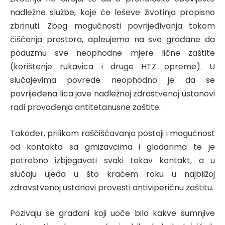
nadležne službe, koje će leševe životinja propisno
zbrinuti. Zbog mogućnosti povrijeđivanja tokom
čišćenja prostora, apleujemo na sve građane da
poduzmu sve neophodne mjere lične zaštite
(korištenje rukavica i druge HTZ opreme). U
slučajevima povrede neophodno je da se
povrijeđena lica jave nadležnoj zdrastvenoj ustanovi
radi provođenja antitetanusne zaštite.
Također, prilikom raščišćavanja postoji i mogućnost
od kontakta sa gmizavcima i glodarima te je
potrebno izbjegavati svaki takav kontakt, a u
slučaju ujeda u što kraćem roku u najbližoj
zdravstvenoj ustanovi provesti antiviperičnu zaštitu.
Pozivaju se građani koji uoče bilo kakve sumnjive