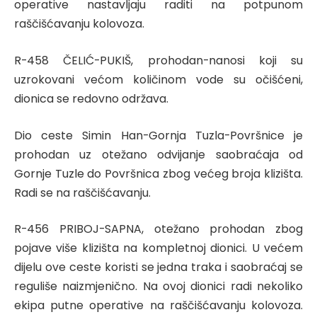
operative nastavljaju raditi na potpunom
raščišćavanju kolovoza.
R-458 ČELIĆ-PUKIŠ, prohodan-nanosi koji su
uzrokovani većom količinom vode su očišćeni,
dionica se redovno održava.
Dio ceste Simin Han-Gornja Tuzla-Površnice je
prohodan uz otežano odvijanje saobraćaja od
Gornje Tuzle do Površnica zbog većeg broja klizišta.
Radi se na raščišćavanju.
R-456 PRIBOJ-SAPNA, otežano prohodan zbog
pojave više klizišta na kompletnoj dionici. U većem
dijelu ove ceste koristi se jedna traka i saobraćaj se
reguliše naizmjenično. Na ovoj dionici radi nekoliko
ekipa putne operative na raščišćavanju kolovoza.