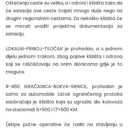
Oštećenja ceste su velika, a i odroni i klizišta tako da
će sanacija ove ceste trajati mnogo duže nego na
drugim regionalnim cestama. Za nekoliko klizišta će
se morati uraditi projektna dokumentacija za
sanaciju.
LOKALNI-PRIBOJ-TEOČAK je prohodan, a u jednom
dijelu jednom trakom, zbog pojave klizišta i odrona
koji se raščišćavaju na onim dionicama gdje je to
moguće.
R-460 GRAČANICA-BUKVA-SRNICE, prohodan je
samo za automobile. Uzrok ograničenog protoka
saobraćaja je klizišta koja su ugrozila dio kolovoza
na stacionaži 5+500 i 17+500 KM.
(ekipe putne operative će raditi na stavljanju u