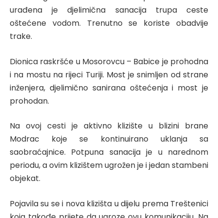
urađena je djelimična sanacija trupa ceste
oštećene vodom. Trenutno se koriste obadvije
trake.
Dionica raskršće u Mosorovcu – Babice je prohodna
i na mostu na rijeci Turiji. Most je snimljen od strane
inženjera, djelimično sanirana oštećenja i most je
prohodan.
Na ovoj cesti je aktivno klizište u blizini brane
Modrac koje se kontinuirano uklanja sa
saobraćajnice. Potpuna sanacija je u narednom
periodu, a ovim klizištem ugrožen je i jedan stambeni
objekat.
Pojavila su se i nova klizišta u dijelu prema Treštenici
koja takođe prijete da ugroze ovu komunikaciju. Na