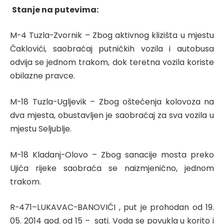
Stanje na putevima:
M-4 Tuzla-Zvornik – Zbog aktivnog klizišta u mjestu
Čaklovići, saobraćaj putničkih vozila i autobusa
odvija se jednom trakom, dok teretna vozila koriste
obilazne pravce.
M-18 Tuzla-Ugljevik – Zbog oštećenja kolovoza na
dva mjesta, obustavljen je saobraćaj za sva vozila u
mjestu Seljublje.
M-18 Kladanj-Olovo – Zbog sanacije mosta preko
Ujića rijeke saobraća se naizmjenično, jednom
trakom.
R-471–LUKAVAC-BANOVIĆI , put je prohodan od 19.
05. 2014 god. od 15 – sati. Voda se povukla u korito i