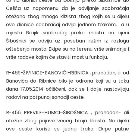
to na dionici ceste od Doknja preko Šibošnice do
Čelića uz napomenu da je odvijanje saobraćaja
otežano zbog mnogo klizišta zbog kojih se u dijelu
ove dionice saobraćaj odvija jednom trakom, a u
mjestu Brnjik saobraćaj preko mosta na rijeci
Šibošnici se odvija uz poseban režim iz razloga
oštećenja mosta. Ekipe su na terenu vrše snimanje i
vrše radove kojim će staviti most u funkciju.
R-469-ŽIVINICE-BANOVIĆI-RIBNICA , prohodan, a od
Banovića do Ribnice bilo je odrona koji su u toku
dana 17.05.2014 očišćeni, dok se i dalje nastavljaju
radovi na potpunoj sanaciji ceste.
R-456 PREVILE-HUMCI–ŠIBOŠNICA , prohodan- ali
otežan zbog pojave većeg broja klizišta. Na dijelu
ove ceste koristi se jedna traka. Ekipe putne