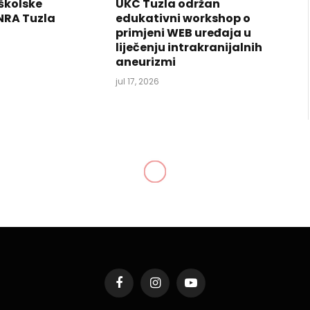
školske
UKC Tuzla održan
NRA Tuzla
edukativni workshop o
primjeni WEB uređaja u
liječenju intrakranijalnih
aneurizmi
jul 17, 2026
Facebook
Instagram
YouTube