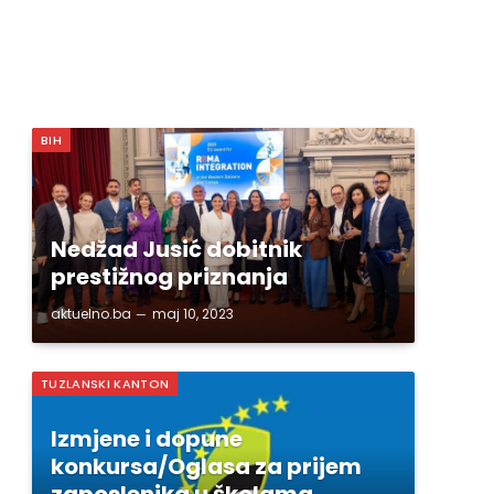
BIH
Nedžad Jusić dobitnik
prestižnog priznanja
aktuelno.ba
maj 10, 2023
TUZLANSKI KANTON
Izmjene i dopune
konkursa/Oglasa za prijem
zaposlenika u školama