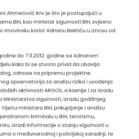
ni Ahmetović kriv je što je postupajući u
ama BiH, kao ministar sigurnosti BiH, svjesno
vio imovinsku korist Adnanu Bektiću u iznosu od
 godine do 7.11.2012. godine sa Adnanom
elu kako bi se stvorio privid da obavlja
stalog, odnose na pripremu projektne
g opservatorija za analizu rizika i uvođenja
oških aktivnosti ARGOS, a kasnije i za izradu
a Ministarstva sigurnosti, izradu godišnjeg
jeću ministara BiH, prikupljanje i analizu
aniziranom kriminalu u BiH, terorizmu,
iru, izradi Informacije o stanju sigurnosti u
uma o međunarodnoj i policijskoj saradnji, te