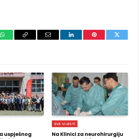
k
WhatsApp
Copy
Email
LinkedIn
Pinterest
Twitter
Link
SVE VIJESTI
a uspješnog
Na Klinici za neurohirurgiju