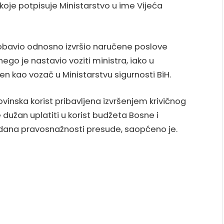
e potpisuje Ministarstvo u ime Vijeća
 obavio odnosno izvršio naručene poslove
ego je nastavio voziti ministra, iako u
n kao vozač u Ministarstvu sigurnosti BiH.
nska korist pribavljena izvršenjem krivičnog
e dužan uplatiti u korist budžeta Bosne i
dana pravosnažnosti presude, saopćeno je.