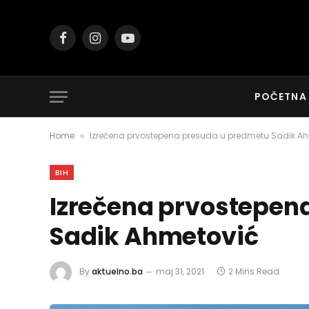
Facebook
Instagram
YouTube
POČETNA
Home
Izrečena prvostepena presuda u predmetu Sadik A
»
BIH
Izrečena prvostepen
Sadik Ahmetović
By
aktuelno.ba
maj 31, 2021
2 Mins Read