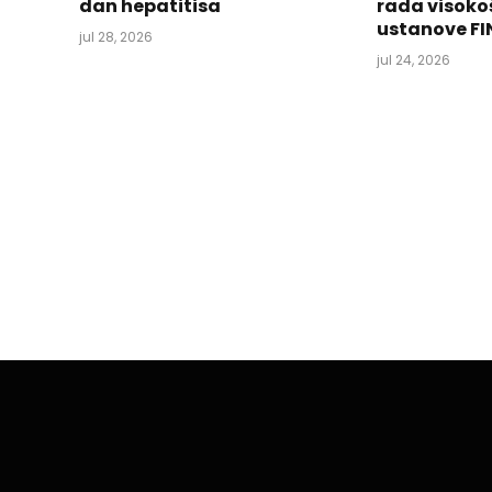
dan hepatitisa
rada visoko
ustanove FI
jul 28, 2026
jul 24, 2026