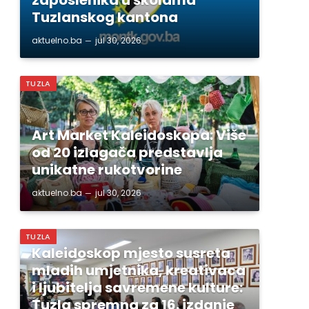
Tuzlanskog kantona
aktuelno.ba
jul 30, 2026
TUZLA
Art Market Kaleidoskopa: Više
od 20 izlagača predstavlja
unikatne rukotvorine
aktuelno.ba
jul 30, 2026
TUZLA
Kaleidoskop mjesto susreta
mladih umjetnika, kreativaca
i ljubitelja savremene kulture:
Tuzla spremna za 16. izdanje