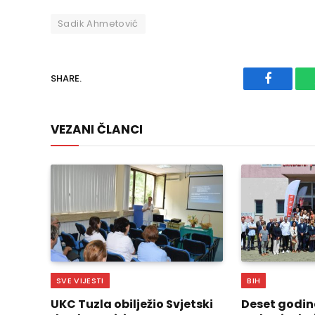
Sadik Ahmetović
SHARE.
Faceboo
VEZANI ČLANCI
SVE VIJESTI
BIH
UKC Tuzla obilježio Svjetski
Deset godin