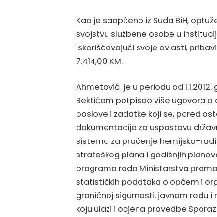
Kao je saopćeno iz Suda BiH, optuže
svojstvu službene osobe u institucij
iskorišćavajući svoje ovlasti, priba
7.414,00 KM.
Ahmetović je u periodu od 1.1.2012.
Bektićem potpisao više ugovora o dj
poslove i zadatke koji se, pored o
dokumentacije za uspostavu državno
sistema za praćenje hemijsko-radiol
strateškog plana i godišnjih planov
programa rada Ministarstva prema Vi
statističkih podataka o općem i org
graničnoj sigurnosti, javnom redu i m
koju ulazi i ocjena provedbe Sporaz