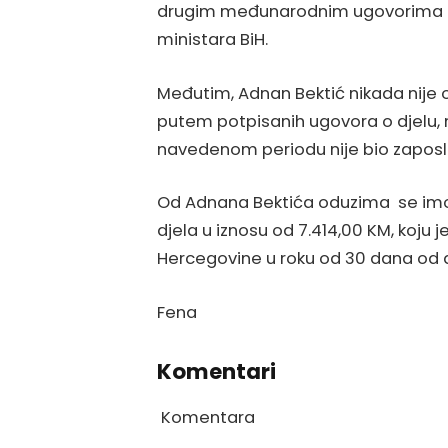
drugim međunarodnim ugovorima koj
ministara BiH.
Međutim, Adnan Bektić nikada nije
putem potpisanih ugovora o djelu, n
navedenom periodu nije bio zaposle
Od Adnana Bektića oduzima se imovi
djela u iznosu od 7.414,00 KM, koju j
Hercegovine u roku od 30 dana od 
Fena
Komentari
Komentara