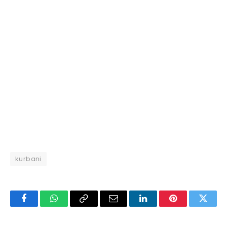
kurbani
Facebook
WhatsApp
Copy
Email
LinkedIn
Pinterest
Twitte
Link