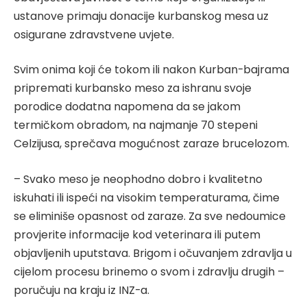
ustanove primaju donacije kurbanskog mesa uz
osigurane zdravstvene uvjete.
Svim onima koji će tokom ili nakon Kurban-bajrama
pripremati kurbansko meso za ishranu svoje
porodice dodatna napomena da se jakom
termičkom obradom, na najmanje 70 stepeni
Celzijusa, sprečava mogućnost zaraze brucelozom.
– Svako meso je neophodno dobro i kvalitetno
iskuhati ili ispeći na visokim temperaturama, čime
se eliminiše opasnost od zaraze. Za sve nedoumice
provjerite informacije kod veterinara ili putem
objavljenih uputstava. Brigom i očuvanjem zdravlja u
cijelom procesu brinemo o svom i zdravlju drugih –
poručuju na kraju iz INZ-a.