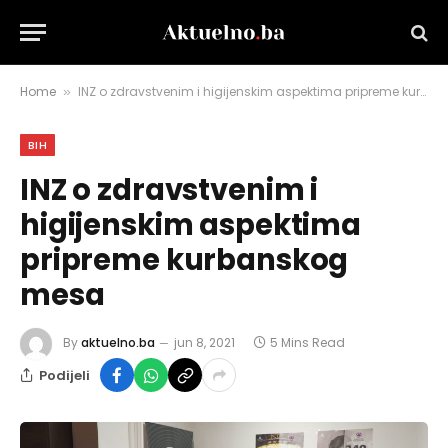
Home
INZ o zdravstvenim i higijenskim aspektima pripreme kurbanskog mesa
»
BIH
INZ o zdravstvenim i
higijenskim aspektima
pripreme kurbanskog
mesa
By
aktuelno.ba
jun 8, 2021
5 Mins Read
Podijeli