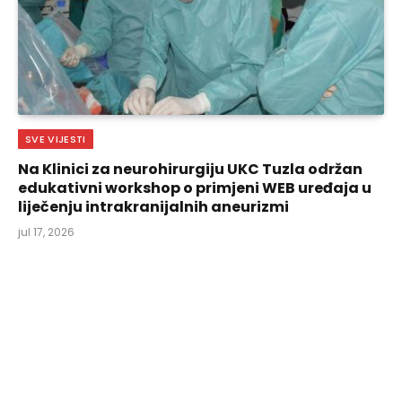
SVE VIJESTI
Na Klinici za neurohirurgiju UKC Tuzla održan
edukativni workshop o primjeni WEB uređaja u
liječenju intrakranijalnih aneurizmi
jul 17, 2026