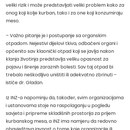
veliki rizik i može predstavljati veliki problem kako za
onog koji kolje kurban, tako i za one koji konzumiraju
meso.
– Važno pitanje je i postupanje sa organskim
otpadom. Nejestivi dijelovi tkiva, odbačeni organi i
općenito sav klaonički otpad koji se javlja nakon
klanja životinja predstavlja veliku opasnost za
pojavu i širenje zaraznih bolesti. Sav taj otpad bi
trebalo neškodljivo uništiti ili adekvatno zbrinuti –
ističe dr. Gladan.
Iz INZ-a napominju da, također, svim organizacijama
i ustanovama stoje na raspolaganju u pogledu
savjeta i pripreme skladišnih prostorija za prijem
kurbanskog mesa, a INZ ima namjeru da redovno
obavještava javnost o tome koje organizacije ili