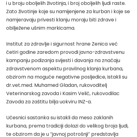
i u broju oboljelih životinja, i broj oboljelih ljudi raste.
Zato životinje koje su namijenjene za kurban i koje se
namjeravaju privesti klanju moraju biti zdrave i
obilježene ušnim markicama.
Institut za zdravlje i sigurnost hrane Zenica već
četiri godine zaredom provodi javno-zdravstvenu
kampanju podizanja svijesti i davanja na značaju
zdravstvenom aspektu pravilnog klanja kurbana,
obzirom na moguće negativne posljedice, istakli su
dr.vet.med. Muhamed Gladan, rukovoditelj
Veterinarskog zavoda i Kasim Velić, rukovodilac
Zavoda za zaštitu bilja uokviru INZ-a.
Učesnici sastanka su istakli da meso zaklanih
kurbana, prema tradiciji dolazi do velikog broja ljudi,
te obzirom da je u “javnoj potrošnji” predstavlja