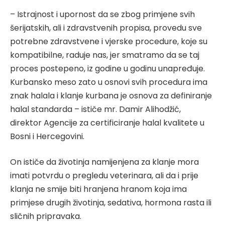
– Istrajnost i upornost da se zbog primjene svih
šerijatskih, ali i zdravstvenih propisa, provedu sve
potrebne zdravstvene i vjerske procedure, koje su
kompatibilne, raduje nas, jer smatramo da se taj
proces postepeno, iz godine u godinu unapređuje.
Kurbansko meso zato u osnovi svih procedura ima
znak halala i klanje kurbana je osnova za definiranje
halal standarda – ističe mr. Damir Alihodžić,
direktor Agencije za certificiranje halal kvalitete u
Bosni i Hercegovini.
On ističe da životinja namijenjena za klanje mora
imati potvrdu o pregledu veterinara, ali da i prije
klanja ne smije biti hranjena hranom koja ima
primjese drugih životinja, sedativa, hormona rasta ili
sličnih pripravaka.