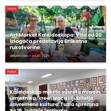
TUZLA
Art Market Kaleidoskopa: Više od 20
izlagača predstavlja unikatne
rukotvorine
aktuelno.ba
jul 30, 2026
TUZLA
Kaleidoskop mjesto susreta mladih
umjetnika, kreativaca i ljubitelja
savremene kulture: Tuzla spremna
za 16. izdanje festivala