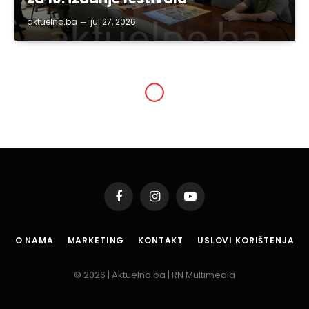
aktuelno.ba
jul 27, 2026
SVE VIJESTI
Jednoobrazno urediti
epidemiološke mjere na
kupalištima
By
aktuelno.ba
jun 8, 2021
Updated:
jun 8, 2021
2 Mins Read
Podijeli