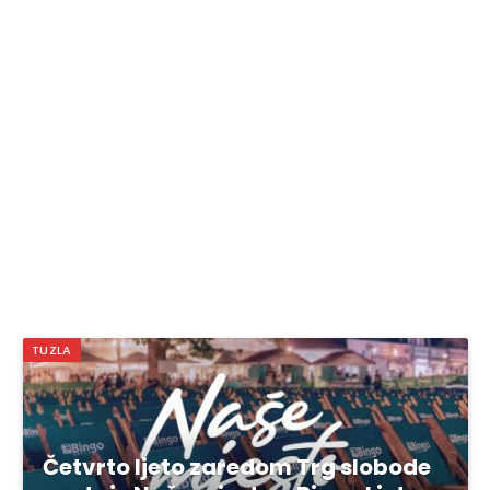
TUZLA
Četvrto ljeto zaredom Trg slobode