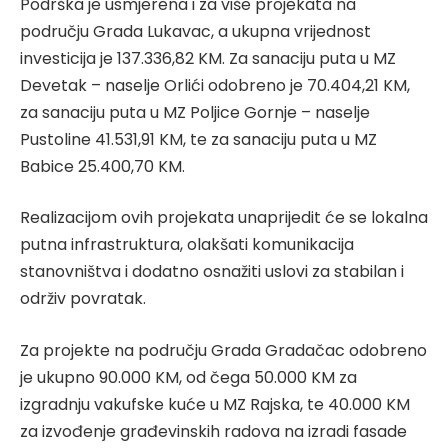
Podrška je usmjerena i za više projekata na
području Grada Lukavac, a ukupna vrijednost
investicija je 137.336,82 KM. Za sanaciju puta u MZ
Devetak – naselje Orlići odobreno je 70.404,21 KM,
za sanaciju puta u MZ Poljice Gornje – naselje
Pustoline 41.531,91 KM, te za sanaciju puta u MZ
Babice 25.400,70 KM.
Realizacijom ovih projekata unaprijedit će se lokalna
putna infrastruktura, olakšati komunikacija
stanovništva i dodatno osnažiti uslovi za stabilan i
održiv povratak.
Za projekte na području Grada Gradačac odobreno
je ukupno 90.000 KM, od čega 50.000 KM za
izgradnju vakufske kuće u MZ Rajska, te 40.000 KM
za izvođenje građevinskih radova na izradi fasade