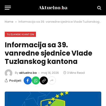
Home
Informacija sa 39. vanredne sjednice Vlade Tuzlanskog kantona
»
TUZLANSKI KANTON
Informacija sa 39.
vanredne sjednice Vlade
Tuzlanskog kantona
By
aktuelno.ba
maj 14, 2026
3 Mins Read
Podijeli