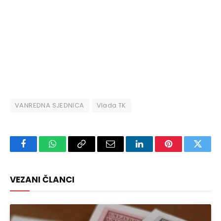
VANREDNA SJEDNICA
Vlada TK
Facebook
WhatsApp
Copy
Email
LinkedIn
Pinterest
Twitte
Link
VEZANI ČLANCI