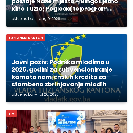
postaje Naše mjesto – Bingo Ljetno
kino Tuzla; Pogledajte program…
aktuelno.ba
aug 9, 2026
TUZLANSKI KANTON
Javni poziv: Podrška mladima u
2026. godini za subvencioniranje
kamata namjenskih kredita za
stambeno zbrinjavanje mladih
aktuelno.ba
jul 26, 2026
BIH