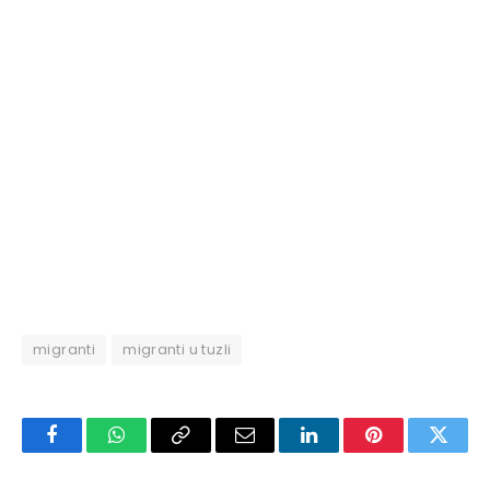
migranti
migranti u tuzli
Facebook
WhatsApp
Copy
Email
LinkedIn
Pinterest
Twitte
Link