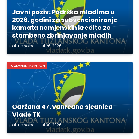
Javni poziv: Podrška mladima u
2026. godini za subvencioniranje
kamata namjenskih kredita za
stambeno zbrinjavanje mladih
aktuelno.ba
jul 26, 2026
TUZLANSKI KANTON
Održana 47. vanredna sjednica
Vlade TK
aktuelno.ba
jul 30, 2026