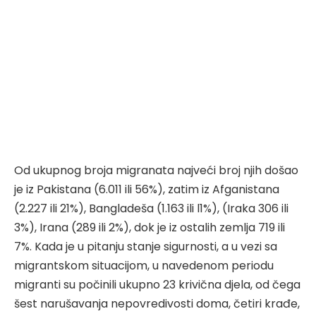
Od ukupnog broja migranata najveći broj njih došao
je iz Pakistana (6.011 ili 56%), zatim iz Afganistana
(2.227 ili 21%), Bangladeša (1.163 ili l1%), (Iraka 306 ili
3%), Irana (289 ili 2%), dok je iz ostalih zemlja 719 ili
7%. Kada je u pitanju stanje sigurnosti, a u vezi sa
migrantskom situacijom, u navedenom periodu
migranti su počinili ukupno 23 krivična djela, od čega
šest narušavanja nepovredivosti doma, četiri krađe,