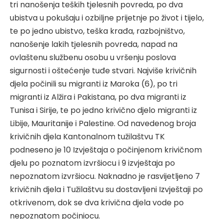
tri nanošenja teških tjelesnih povreda, po dva
ubistva u pokušaju i ozbiljne prijetnje po život i tijelo,
te po jedno ubistvo, teška krađa, razbojništvo,
nanošenje lakih tjelesnih povreda, napad na
ovlaštenu službenu osobu u vršenju poslova
sigurnosti i oštećenje tuđe stvari. Najviše krivičnih
djela počinili su migranti iz Maroka (6), po tri
migranti iz Alžira i Pakistana, po dva migranti iz
Tunisa i Sirije, te po jedno krivično djelo migranti iz
Libije, Mauritanije i Palestine. Od navedenog broja
krivičnih djela Kantonalnom tužilaštvu TK
podneseno je 10 Izvještaja o počinjenom krivičnom
djelu po poznatom izvršiocu i 9 izvještaja po
nepoznatom izvršiocu. Naknadno je rasvijetljeno 7
krivičnih djela i Tužilaštvu su dostavljeni Izvještaji po
otkrivenom, dok se dva krivična djela vode po
nepoznatom počiniocu.