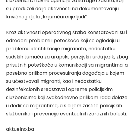
službenici Državne agencije za istrage i zaštitu, koji
su preduzeli dalje aktivnosti na dokumentovanju
krivičnog djela „krijumčarenje ljudi“.
Kroz aktivnosti operativnog štaba konstatovani su i
određeni problemi i poteškoće koji se ogledaju u
problemu identifikacije migranata, nedostatku
sudskih tumača za arapski, perzijski i urdu jezik, zbog
prisutnih poteškoća u komunikaciji sa migrantima, a
posebno prilikom procesuiranja događaja u kojem
su učestvovali migranti, kao i nedostatku
dezinfekcionih sredstava i opreme policijskim
službenicima koji svakodnevno prilikom rada dolaze
u dodir sa migrantima, a s ciljem zaštite policijskih
službenika i prevencije eventualnih zaraznih bolesti.
aktuelno.ba