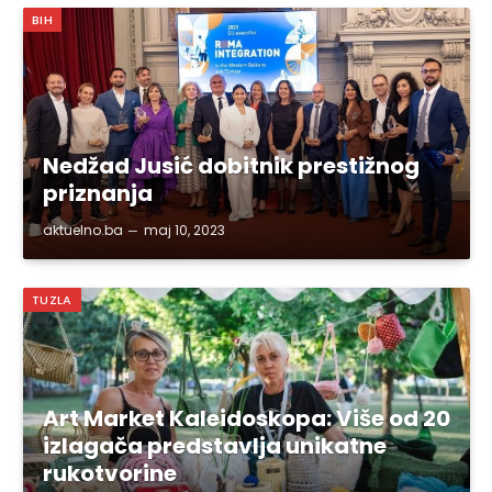
BIH
Nedžad Jusić dobitnik prestižnog
priznanja
aktuelno.ba
maj 10, 2023
TUZLA
Art Market Kaleidoskopa: Više od 20
izlagača predstavlja unikatne
rukotvorine