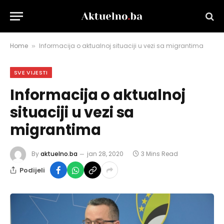
Home
Informacija o aktualnoj situaciji u vezi sa migrantima
»
SVE VIJESTI
Informacija o aktualnoj
situaciji u vezi sa
migrantima
By
aktuelno.ba
jan 28, 2020
3 Mins Read
Podijeli