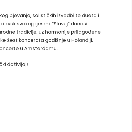
g pjevanja, solističkih izvedbi te dueta i
i zvuk svakoj pjesmi. “Slavuj” donosi
arodne tradicije, uz harmonije prilagođene
e šest koncerata godišnje u Holandiji,
koncerte u Amsterdamu.
ki doživljaj!