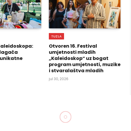
TUZLA
Kaleidoskopa:
Otvoren 16. Festival
izlagača
umjetnosti mladih
 unikatne
„Kaleidoskop“ uz bogat
program umjetnosti, muzike
i stvaralaštva mladih
jul 30, 2026