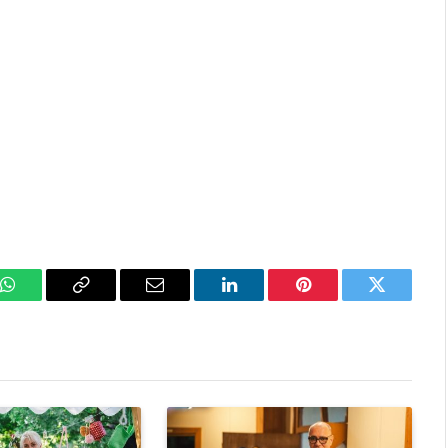
k
WhatsApp
Copy
Email
LinkedIn
Pinterest
Twitter
Link