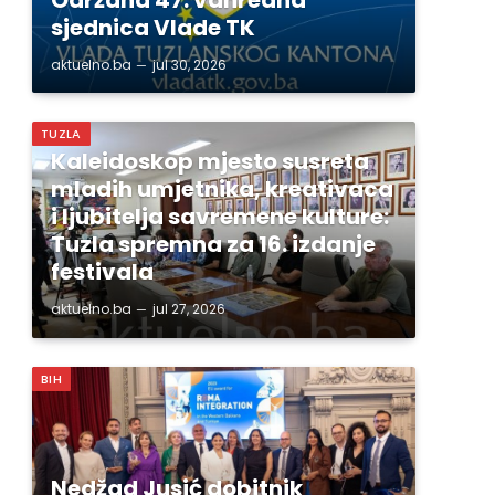
sjednica Vlade TK
aktuelno.ba
jul 30, 2026
TUZLA
Kaleidoskop mjesto susreta
mladih umjetnika, kreativaca
i ljubitelja savremene kulture:
Tuzla spremna za 16. izdanje
festivala
aktuelno.ba
jul 27, 2026
BIH
Nedžad Jusić dobitnik