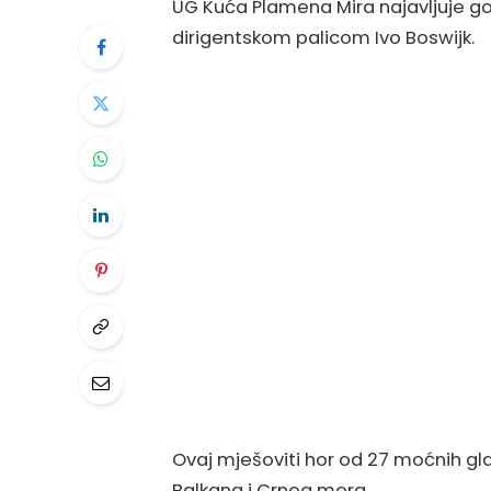
UG Kuća Plamena Mira najavljuje g
dirigentskom palicom Ivo Boswijk.
Ovaj mješoviti hor od 27 moćnih gl
Balkana i Crnog mora.