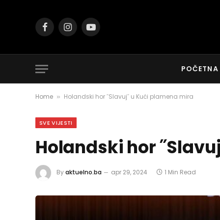
Facebook
Instagram
YouTube
POČETNA
Home
Holandski hor ˝Slavuj˝ u Kući plamena mira
»
SVE VIJESTI
Holandski hor ˝Slavu
By
aktuelno.ba
apr 29, 2024
1 Min Read