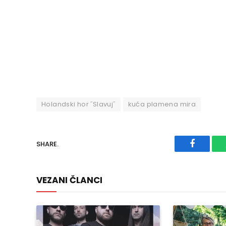
Holandski hor ˝Slavuj˝
kuća plamena mira
SHARE.
Faceboo
VEZANI ČLANCI