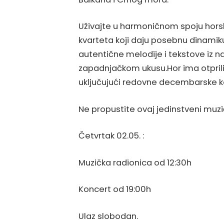
Uživajte u harmoničnom spoju horsko
kvarteta koji daju posebnu dinamiku 
autentične melodije i tekstove iz n
zapadnjačkom ukusu.Hor ima otprilik
uključujući redovne decembarske 
Ne propustite ovaj jedinstveni muzič
Četvrtak 02.05. :
Muzička radionica od 12:30h
Koncert od 19:00h
Ulaz slobodan.