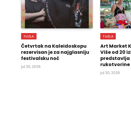
TUZLA
TUZLA
Četvrtak na Kaleidoskopu
Art Market 
rezervisan je za najglasniju
Više od 20 
festivalsku noć
predstavlja
rukotvorine
jul 30, 2026
jul 30, 2026