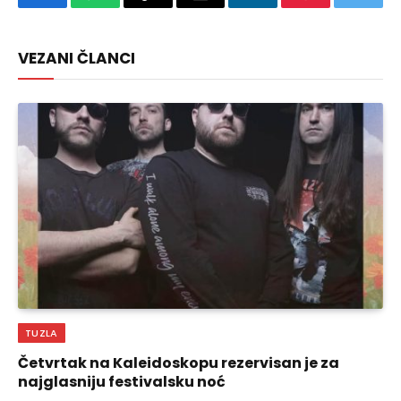
Facebook
WhatsApp
Copy
Email
LinkedIn
Pinterest
Twitte
Link
VEZANI ČLANCI
TUZLA
Četvrtak na Kaleidoskopu rezervisan je za
najglasniju festivalsku noć