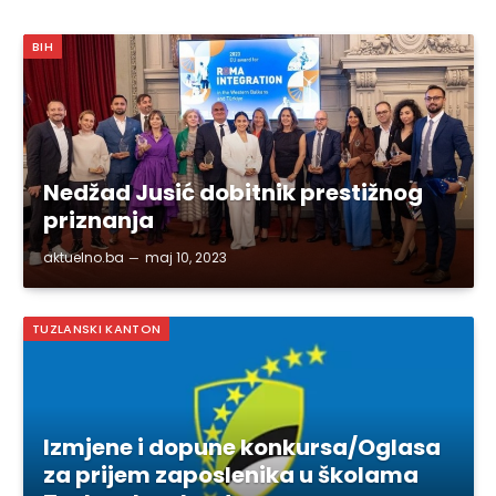
BIH
Nedžad Jusić dobitnik prestižnog
priznanja
aktuelno.ba
maj 10, 2023
TUZLANSKI KANTON
Izmjene i dopune konkursa/Oglasa
za prijem zaposlenika u školama