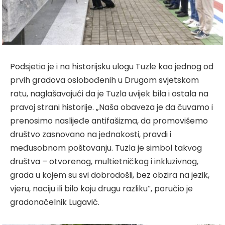
Podsjetio je i na historijsku ulogu Tuzle kao jednog od
prvih gradova oslobođenih u Drugom svjetskom
ratu, naglašavajući da je Tuzla uvijek bila i ostala na
pravoj strani historije. „Naša obaveza je da čuvamo i
prenosimo naslijeđe antifašizma, da promovišemo
društvo zasnovano na jednakosti, pravdi i
međusobnom poštovanju. Tuzla je simbol takvog
društva – otvorenog, multietničkog i inkluzivnog,
grada u kojem su svi dobrodošli, bez obzira na jezik,
vjeru, naciju ili bilo koju drugu razliku“, poručio je
gradonačelnik Lugavić.