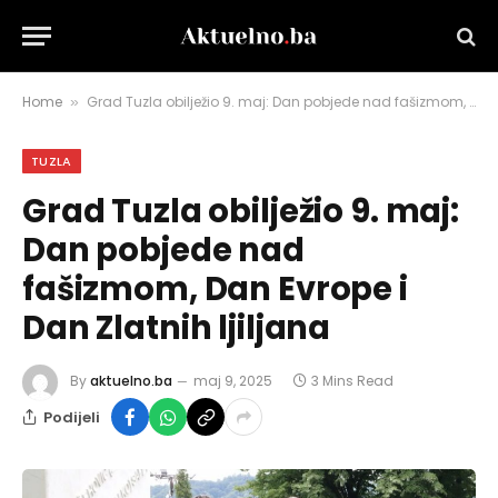
Home
Grad Tuzla obilježio 9. maj: Dan pobjede nad fašizmom, Dan Evrope i Dan Zlatnih ljiljana
»
TUZLA
Grad Tuzla obilježio 9. maj:
Dan pobjede nad
fašizmom, Dan Evrope i
Dan Zlatnih ljiljana
By
aktuelno.ba
maj 9, 2025
3 Mins Read
Podijeli