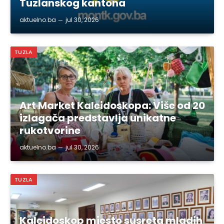
Tuzlanskog kantona
aktuelno.ba
jul 30, 2026
TUZLA
Art Market Kaleidoskopa: Više od 20
izlagača predstavlja unikatne
rukotvorine
aktuelno.ba
jul 30, 2026
TUZLA
Kaleidoskop mjesto susreta mladih