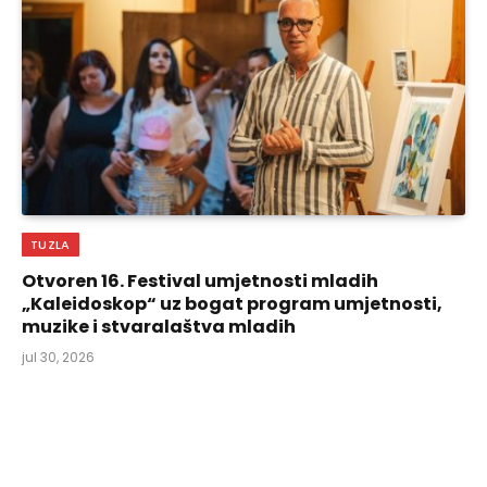
TUZLA
Otvoren 16. Festival umjetnosti mladih
„Kaleidoskop“ uz bogat program umjetnosti,
muzike i stvaralaštva mladih
jul 30, 2026