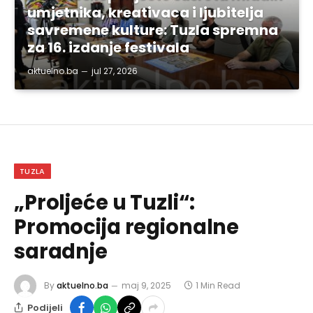
umjetnika, kreativaca i ljubitelja
savremene kulture: Tuzla spremna
za 16. izdanje festivala
aktuelno.ba
jul 27, 2026
TUZLA
„Proljeće u Tuzli“:
Promocija regionalne
saradnje
By
aktuelno.ba
maj 9, 2025
1 Min Read
Podijeli