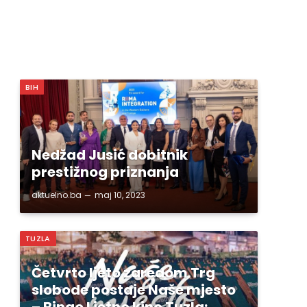
BIH
Nedžad Jusić dobitnik
prestižnog priznanja
aktuelno.ba
maj 10, 2023
TUZLA
Četvrto ljeto zaredom Trg
slobode postaje Naše mjesto
– Bingo Ljetno kino Tuzla;