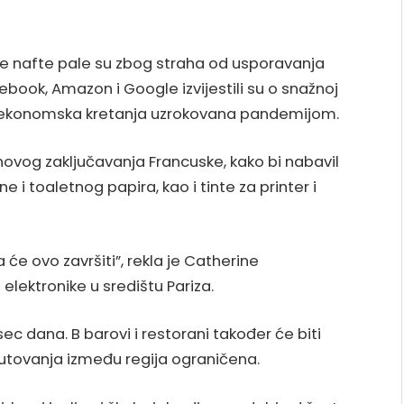
ene nafte pale su zbog straha od usporavanja
cebook, Amazon i Google izvijestili su o snažnoj
a ekonomska kretanja uzrokovana pandemijom.
či novog zaključavanja Francuske, kako bi nabavil
 i toaletnog papira, kao i tinte za printer i
e ovo završiti”, rekla je Catherine
elektronike u središtu Pariza.
sec dana. B barovi i restorani također će biti
tovanja između regija ograničena.