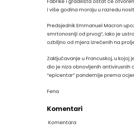
Fabrike i gradilišta ostat će otvoreni
i više godina moraju u razredu nosi
Predsjednik Emmanuel Macron upozorio
smrtonosniji od prvog”, iako je ust
ozbiljno od mjera izrečenih na prolj
Zaključavanje u Francuskoj, u kojoj 
dio je niza obnovljenih antivirusnih 
“epicentar” pandemije prema ocjeni
Fena
Komentari
Komentara