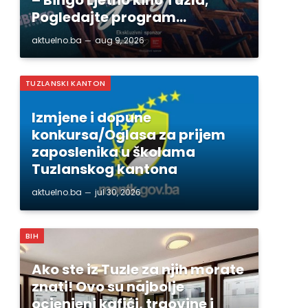
Pogledajte program…
aktuelno.ba
aug 9, 2026
TUZLANSKI KANTON
Izmjene i dopune
konkursa/Oglasa za prijem
zaposlenika u školama
Tuzlanskog kantona
aktuelno.ba
jul 30, 2026
BIH
Ako ste iz Tuzle za njih morate
znati! Ovo su najbolje
ocjenjeni kafići, trgovine i