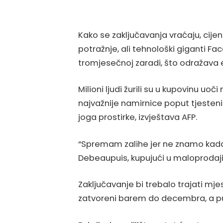
Kako se zaključavanja vraćaju, cij
potražnje, ali tehnološki giganti Fa
tromjesečnoj zaradi, što odražav
Milioni ljudi žurili su u kupovinu uo
najvažnije namirnice poput tjestenine
joga prostirke, izvještava AFP.
“Spremam zalihe jer ne znamo kada ć
Debeaupuis, kupujući u maloprodaji 
Zaključavanje bi trebalo trajati mje
zatvoreni barem do decembra, a pu