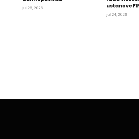
ustanove FI
jul 28, 2026
jul 24, 2026
BIH
CIK BiH – Ne ignorira
mogućim zloupotre
By
aktuelno.ba
okt 30, 2020
2 Mins Read