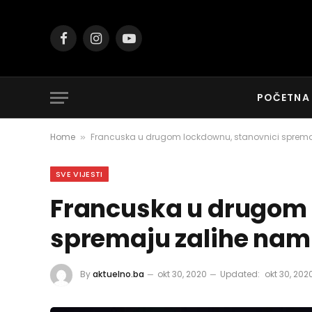
Facebook
Instagram
YouTube
POČETNA
Home
Francuska u drugom lockdownu, stanovnici sprema
»
SVE VIJESTI
Francuska u drugom 
spremaju zalihe nam
By
aktuelno.ba
okt 30, 2020
Updated:
okt 30, 202