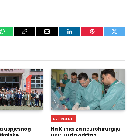
k
WhatsApp
Copy
Email
LinkedIn
Pinterest
Twitter
Link
SVE VIJESTI
a uspješnog
Na Klinici za neurohirurgiju
školske
UKC Tuzla održan