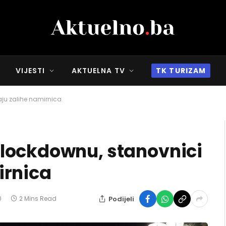
VIJESTI
AKTUELNA TV
TK TURIZAM
ju zalihe namirnica
lockdownu, stanovnici
irnica
Podijeli
0
2 Mins Read