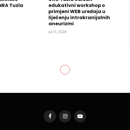
NRA Tuzla
edukativni workshop o
primjeni WEB uređaja u
liječenju intrakranijalnih
aneurizmi
jul 17, 2026
mo niti jednu prijavu o
bama
Podijeli