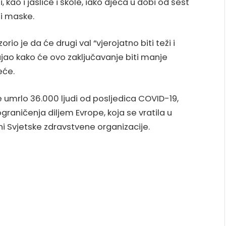
, kao i jaslice i škole, iako djeca u dobi od šest
ti maske.
 je da će drugi val “vjerojatno biti teži i
rajao kako će ovo zaključavanje biti manje
eće.
je umrlo 36.000 ljudi od posljedica COVID-19,
ograničenja diljem Evrope, koja se vratila u
 Svjetske zdravstvene organizacije.