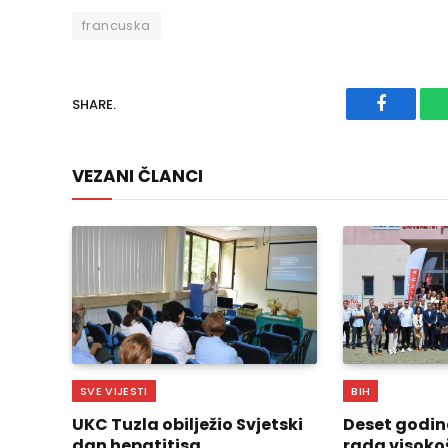
francuska
SHARE.
Faceboo
VEZANI ČLANCI
SVE VIJESTI
BIH
UKC Tuzla obilježio Svjetski
Deset godin
dan hepatitisa
rada visoko