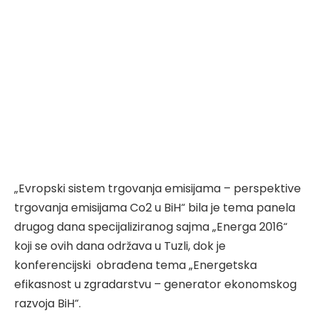
„Evropski sistem trgovanja emisijama – perspektive
trgovanja emisijama Co2 u BiH“ bila je tema panela
drugog dana specijaliziranog sajma „Energa 2016“
koji se ovih dana održava u Tuzli, dok je
konferencijski obrađena tema „Energetska
efikasnost u zgradarstvu – generator ekonomskog
razvoja BiH“.