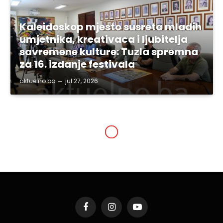
Kaleidoskop mjesto susreta mladih
umjetnika, kreativaca i ljubitelja
savremene kulture: Tuzla spremna
za 16. izdanje festivala
aktuelno.ba
jul 27, 2026
TUZLANSKI KANTON
Stipendije za 759
studenata i 950 učenika
(FOTO)