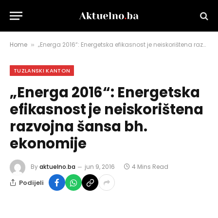
Home
„Energa 2016“: Energetska efikasnost je neiskorištena razvojna šansa bh. ekonomije
»
TUZLANSKI KANTON
„Energa 2016“: Energetska
efikasnost je neiskorištena
razvojna šansa bh.
ekonomije
By
aktuelno.ba
jun 9, 2016
4 Mins Read
Podijeli