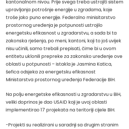
kantonalnom nivou. Prije svega treba ustrojiti sistem
upravljanja potrošnje energije u zgradama, koje
troše jako puno energije. Federalno minisitarstvo
prostornog uređenja je potpunosti ustrojilo
energetsku efikasnost u zgradarstvu, a sada bi ta
zakonska rješenja, po meni, kantoni, koji to još uvijek
nisu učinili, samo trebali prepisati, čime bi u ovom
entitetu uklonili prepreke za zakonsko uređenje ove
oblasti u potpunosti – istakla je Jasmina Katica,
šefica odsjeka za energetsku efikasnost
Ministarstva prostornog uređenja Federacije BiH.
Na polju energetske efikasnosti u zgradarstvu u BiH,
veliki doprinos je dao USAID koji je uvoj oblasti
implementirao 17 projekata na teritoriji cijele BiH.
-Projekti su realizirani u saradnji sa drugim stranim