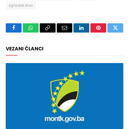
zgradarstvo
Facebook
WhatsApp
Copy
Email
LinkedIn
Pinterest
Twitte
Link
VEZANI ČLANCI