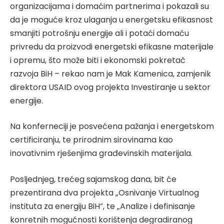
organizacijama i domaćim partnerima i pokazali su
da je moguće kroz ulaganja u energetsku efikasnost
smanjiti potrošnju energije ali i potaći domaću
privredu da proizvodi energetski efikasne materijale
i opremu, što može biti i ekonomski pokretač
razvoja BiH – rekao nam je Mak Kamenica, zamjenik
direktora USAID ovog projekta Investiranje u sektor
energije.
Na konferneciji je posvećena pažanja i energetskom
certificiranju, te prirodnim sirovinama kao
inovativnim rješenjima građevinskih materijala.
Posljednjeg, trećeg sajamskog dana, bit će
prezentirana dva projekta „Osnivanje Virtualnog
instituta za energiju BiH“, te „Analize i definisanje
konretnih mogućnosti korištenja degradiranog