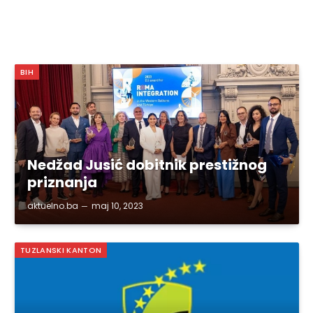
BIH
Nedžad Jusić dobitnik prestižnog
priznanja
aktuelno.ba
maj 10, 2023
TUZLANSKI KANTON