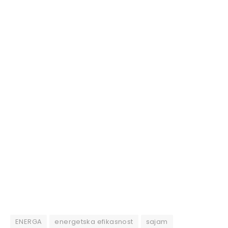
ENERGA
energetska efikasnost
sajam