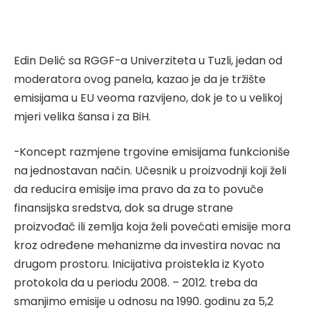
Edin Delić sa RGGF-a Univerziteta u Tuzli, jedan od
moderatora ovog panela, kazao je da je tržište
emisijama u EU veoma razvijeno, dok je to u velikoj
mjeri velika šansa i za BiH.
-Koncept razmjene trgovine emisijama funkcioniše
na jednostavan način. Učesnik u proizvodnji koji želi
da reducira emisije ima pravo da za to povuče
finansijska sredstva, dok sa druge strane
proizvođač ili zemlja koja želi povećati emisije mora
kroz određene mehanizme da investira novac na
drugom prostoru. Inicijativa proistekla iz Kyoto
protokola da u periodu 2008. – 2012. treba da
smanjimo emisije u odnosu na 1990. godinu za 5,2