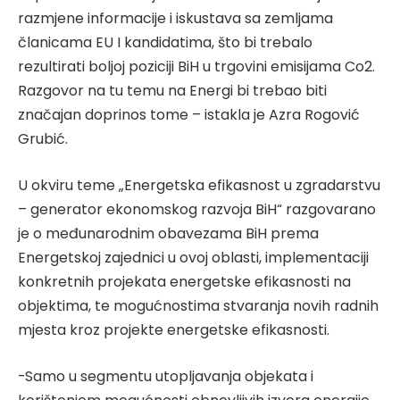
razmjene informacije i iskustava sa zemljama
članicama EU I kandidatima, što bi trebalo
rezultirati boljoj poziciji BiH u trgovini emisijama Co2.
Razgovor na tu temu na Energi bi trebao biti
značajan doprinos tome – istakla je Azra Rogović
Grubić.
U okviru teme „Energetska efikasnost u zgradarstvu
– generator ekonomskog razvoja BiH“ razgovarano
je o međunarodnim obavezama BiH prema
Energetskoj zajednici u ovoj oblasti, implementaciji
konkretnih projekata energetske efikasnosti na
objektima, te mogućnostima stvaranja novih radnih
mjesta kroz projekte energetske efikasnosti.
-Samo u segmentu utopljavanja objekata i