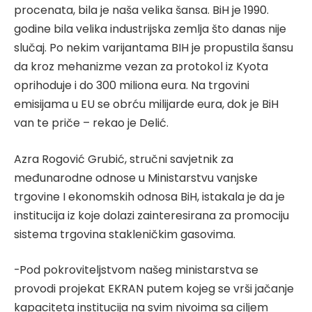
procenata, bila je naša velika šansa. BiH je 1990.
godine bila velika industrijska zemlja što danas nije
slučaj. Po nekim varijantama BIH je propustila šansu
da kroz mehanizme vezan za protokol iz Kyota
oprihoduje i do 300 miliona eura. Na trgovini
emisijama u EU se obrću milijarde eura, dok je BiH
van te priče – rekao je Delić.
Azra Rogović Grubić, stručni savjetnik za
međunarodne odnose u Ministarstvu vanjske
trgovine I ekonomskih odnosa BiH, istakala je da je
institucija iz koje dolazi zainteresirana za promociju
sistema trgovina stakleničkim gasovima.
-Pod pokroviteljstvom našeg ministarstva se
provodi projekat EKRAN putem kojeg se vrši jačanje
kapaciteta institucija na svim nivoima sa ciljem