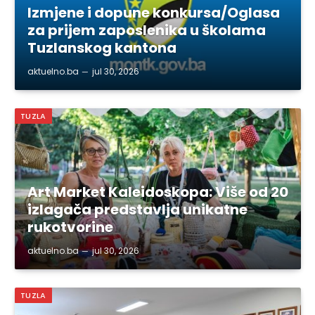
Izmjene i dopune konkursa/Oglasa
za prijem zaposlenika u školama
Tuzlanskog kantona
aktuelno.ba
jul 30, 2026
TUZLA
Art Market Kaleidoskopa: Više od 20
izlagača predstavlja unikatne
rukotvorine
aktuelno.ba
jul 30, 2026
TUZLA