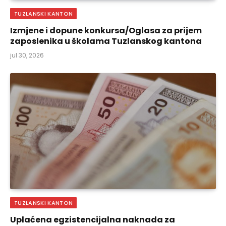
TUZLANSKI KANTON
Izmjene i dopune konkursa/Oglasa za prijem
zaposlenika u školama Tuzlanskog kantona
jul 30, 2026
TUZLANSKI KANTON
Uplaćena egzistencijalna naknada za