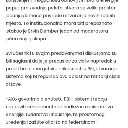
korištenjem mogućnosti obnovljivih izvora energije
poput proizvodnje peleta, stvara se veliki prostor
jačanja domaće privrede i stvaranja novih radnih
mjesta. To institucionalno mora biti prepoznato –
istakao je Ervin Đember jedan od moderatora
jučerašnjeg skupa.
Svi učesnici u svojim predavanjima i diskusijama su
bili saglasni da je je preduslov za vidliv napredak u
projektima energetske efikasnosti u BiH, stvaranje
sistema koji bi regulisao ovu oblast na teritoriji cijele
države.
-AKo govorimo o entitetu FBIH sistem trebaju
napraviti i implementirati nadležna ministarstva
energije, rudarstva i industrije, te prostornog
uređenja i zaštite okoliša na federalnom I