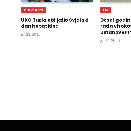
SVE VIJESTI
BIH
UKC Tuzla obilježio Svjetski
Deset godin
dan hepatitisa
rada visoko
ustanove FI
jul 28, 2026
jul 24, 2026