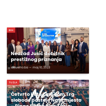
BIH
Nedžad Jusić dobitnik
prestižnog priznanja
aktuelno.ba
maj 10, 2023
TUZLA
Četvrto ljeto zaredom Trg
slobode postaje Naše mjesto
– Bingo Ljetno kino Tuzla;