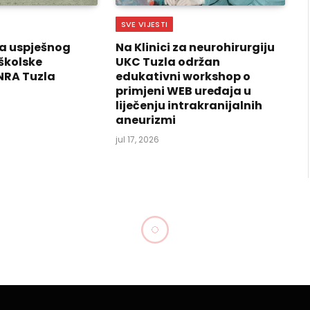
SVE VIJESTI
a uspješnog
Na Klinici za neurohirurgiju
školske
UKC Tuzla održan
NRA Tuzla
edukativni workshop o
primjeni WEB uređaja u
liječenju intrakranijalnih
aneurizmi
jul 17, 2026