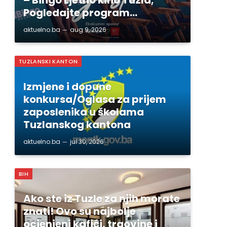
Pogledajte program…
aktuelno.ba
aug 9, 2026
TUZLANSKI KANTON
Izmjene i dopune
konkursa/Oglasa za prijem
zaposlenika u školama
Tuzlanskog kantona
aktuelno.ba
jul 30, 2026
BIH
Ako ste iz Tuzle za njih morate
znati! Ovo su najbolje
ocjenjeni kafići, trgovine i