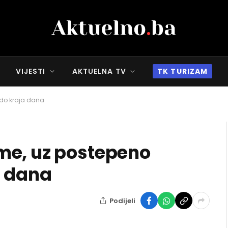
VIJESTI
AKTUELNA TV
TK TURIZAM
 do kraja dana
me, uz postepeno
a dana
Podijeli