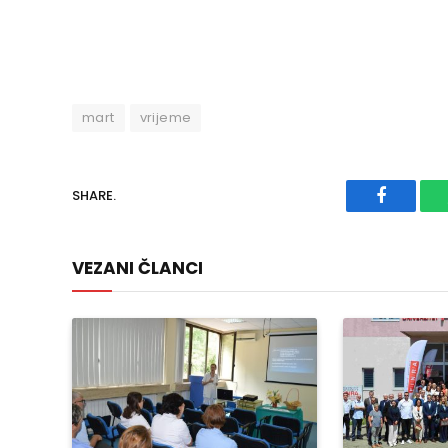
mart
vrijeme
SHARE.
Faceboo
VEZANI ČLANCI