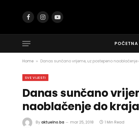
Facebook
Instagram
YouTube
POČETNA
Home
Danas sunčano vrijeme, uz postepeno naoblačenje
»
SVE VIJESTI
Danas sunčano vrije
naoblačenje do kraj
By
aktuelno.ba
mar 25, 2018
1 Min Read