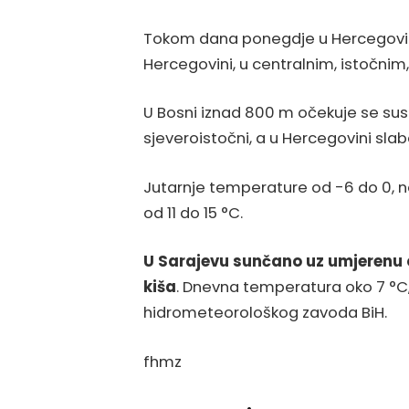
Tokom dana ponegdje u Hercegovini
Hercegovini, u centralnim, istočni
U Bosni iznad 800 m očekuje se susn
sjeveroistočni, a u Hercegovini sla
Jutarnje temperature od -6 do 0, na
od 11 do 15 °C.
U Sarajevu sunčano uz umjerenu 
kiša
. Dnevna temperatura oko 7 °C
hidrometeorološkog zavoda BiH.
fhmz