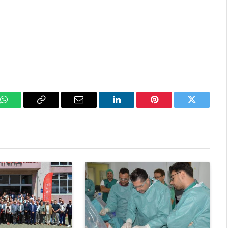
k
WhatsApp
Copy
Email
LinkedIn
Pinterest
Twitter
Link