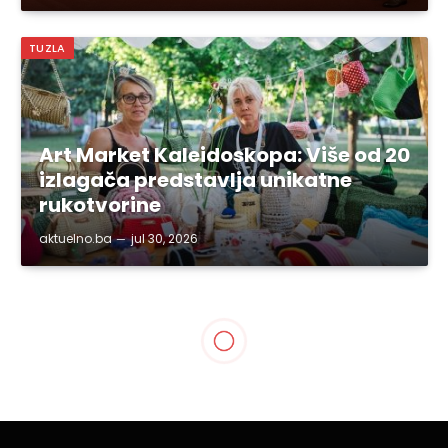
TUZLA
Art Market Kaleidoskopa: Više od 20
izlagača predstavlja unikatne
rukotvorine
aktuelno.ba
jul 30, 2026
BIH
Janša održao “sadržajan”