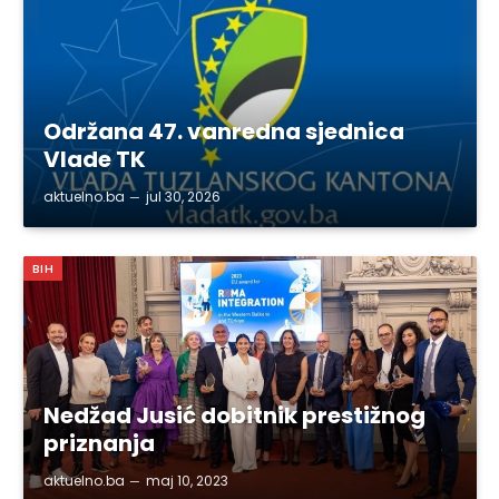
Održana 47. vanredna sjednica
Vlade TK
aktuelno.ba
jul 30, 2026
BIH
Nedžad Jusić dobitnik prestižnog
priznanja
aktuelno.ba
maj 10, 2023