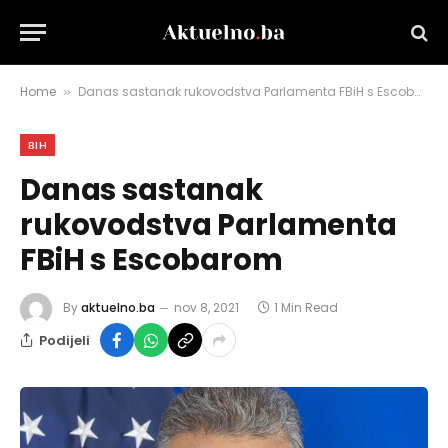
Home
Danas sastanak rukovodstva Parlamenta FBiH s Escobarom
»
BIH
Danas sastanak
rukovodstva Parlamenta
FBiH s Escobarom
By
aktuelno.ba
nov 8, 2021
1 Min Read
Podijeli