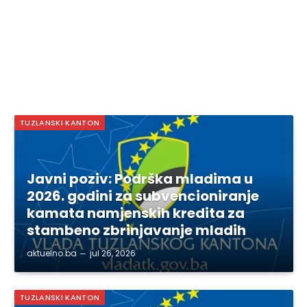
TUZLANSKI KANTON
Javni poziv: Podrška mladima u
2026. godini za subvencioniranje
kamata namjenskih kredita za
stambeno zbrinjavanje mladih
aktuelno.ba
jul 26, 2026
TUZLANSKI KANTON