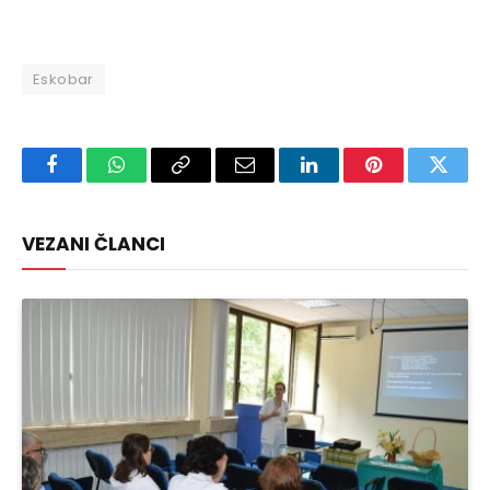
Eskobar
Facebook
WhatsApp
Copy
Email
LinkedIn
Pinterest
Twitte
Link
VEZANI ČLANCI