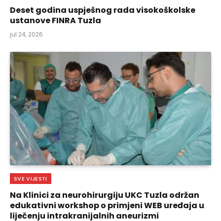
Deset godina uspješnog rada visokoškolske
ustanove FINRA Tuzla
jul 24, 2026
SVE VIJESTI
Na Klinici za neurohirurgiju UKC Tuzla održan
edukativni workshop o primjeni WEB uređaja u
liječenju intrakranijalnih aneurizmi