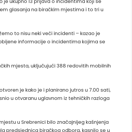
mio je ukupno 13 prijava o incidentima koji se
m glasanja na biračkim mjestima i to tri u
mo to nisu neki veći incidenti – kazao je
obijene informacije o incidentima kojima se
čkih mjesta, uključujući 388 redovitih mobilnih
tvoren je kako je i planirano jutros u 7.00 sati,
asnio u otvaranu uglavnom iz tehničkih razloga
jestu u Srebrenici bilo značajnijeg kašnjenja
a predsjednica biračkog odbora, kasnilo se u