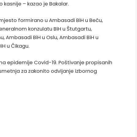
kasnije – kazao je Bakalar.
o mjesto formirano u Ambasadi BiH u Beču,
eneralnom konzulatu BiH u Štutgartu,
u, Ambasadi BiH u Oslu, Ambasadi BiH u
iH u Čikagu.
vima epidemije Covid-19. Poštivanje propisanih
 smetnja za zakonito odvijanje izbornog