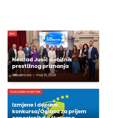
BIH
Nedžad Jusić dobitnik
prestižnog priznanja
aktuelno.ba
maj 10, 2023
TUZLANSKI KANTON
Izmjene i dopune
konkursa/Oglasa za prijem
zaposlenika u školama