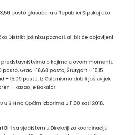
13,56 posto glasača, a u Republici Srpskoj oko
 Distrikt još nisu poznati, ali bit će objavljeni
m predstavništvima o kojima u ovom momentu
 posto, Grac -18,68 posto, Štutgart – 15,15
 – 15,09 posto. Iz Osla nismo dobili još uvijek
oren – kazao je Bakalar.
u BiH na Općim izborima u 11.00 sati 2018.
ri BiH sa sjedištem u Direkciji za koordinaciju