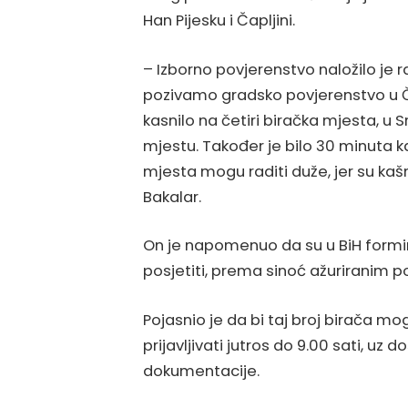
Han Pijesku i Čapljini.
– Izborno povjerenstvo naložilo je 
pozivamo gradsko povjerenstvo u Ča
kasnilo na četiri biračka mjesta, u
mjestu. Također je bilo 30 minuta ka
mjesta mogu raditi duže, jer su kašn
Bakalar.
On je napomenuo da su u BiH formir
posjetiti, prema sinoć ažuriranim 
Pojasnio je da bi taj broj birača moga
prijavljivati jutros do 9.00 sati, uz 
dokumentacije.