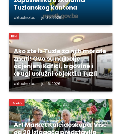
Tuzlanskog kantona
aktuelno.ba
jul 30, 2026
BIH
Ako ste iz Tuzle za njih morate
znati! Ovo su najbolje
ocjenjeni kafići, trgovine i
drugi uslužni objekti u Tuzli
aktuelno.ba
jul 16, 2026
TUZLA
Art Market Kaleidoskopa: Više
od 20 izlagača predstavlja