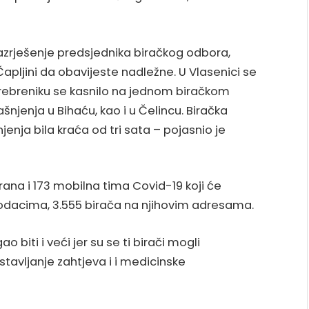
razrješenje predsjednika biračkog odbora,
pljini da obavijeste nadležne. U Vlasenici se
 Srebreniku se kasnilo na jednom biračkom
šnjenja u Bihaću, kao i u Čelincu. Biračka
jenja bila kraća od tri sata – pojasnio je
ana i 173 mobilna tima Covid-19 koji će
podacima, 3.555 birača na njihovim adresama.
o biti i veći jer su se ti birači mogli
dostavljanje zahtjeva i i medicinske