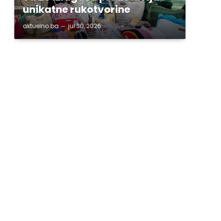
unikatne rukotvorine
aktuelno.ba
jul 30, 2026