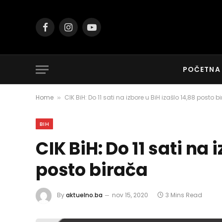
Facebook
Instagram
YouTube
POČETNA
Home
CIK BiH: Do 11 sati na izbore u BiH izašlo 14,88 posto b
»
BIH
CIK BiH: Do 11 sati na 
posto birača
By
aktuelno.ba
nov 15, 2020
3 Mins Read