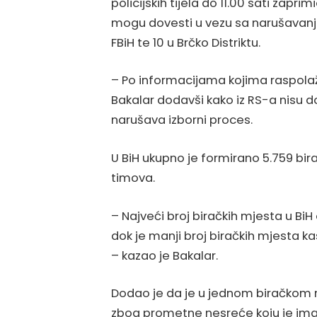
policijskih tijela do 11.00 sati zapri
mogu dovesti u vezu sa narušavanje
FBiH te 10 u Brčko Distriktu.
– Po informacijama kojima raspolaže
Bakalar dodavši kako iz RS-a nisu d
narušava izborni proces.
U BiH ukupno je formirano 5.759 bira
timova.
– Najveći broj biračkih mjesta u BiH o
dok je manji broj biračkih mjesta k
– kazao je Bakalar.
Dodao je da je u jednom biračkom m
zbog prometne nesreće koju je imal