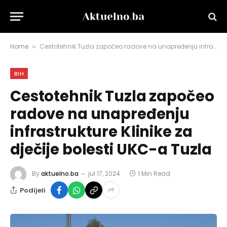
Home
Cestotehnik Tuzla započeo radove na unapređenju infrastrukture Klinike za dječije bolesti UKC-a Tuzla
»
BIH
Cestotehnik Tuzla započeo
radove na unapređenju
infrastrukture Klinike za
dječije bolesti UKC-a Tuzla
By
aktuelno.ba
jul 17, 2024
1 Min Read
Podijeli