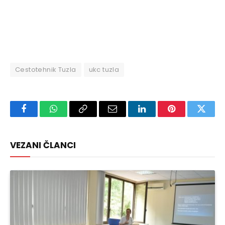
Cestotehnik Tuzla
ukc tuzla
Facebook
WhatsApp
Copy
Email
LinkedIn
Pinterest
Twitte
Link
VEZANI ČLANCI