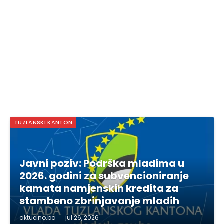
TUZLANSKI KANTON
Javni poziv: Podrška mladima u
2026. godini za subvencioniranje
kamata namjenskih kredita za
stambeno zbrinjavanje mladih
aktuelno.ba
jul 26, 2026