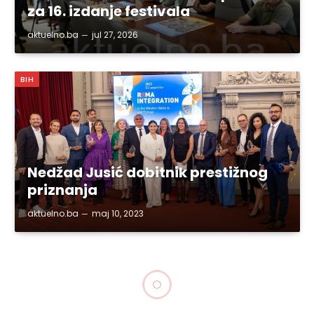
za 16. izdanje festivala
aktuelno.ba
jul 27, 2026
BIH
Nedžad Jusić dobitnik prestižnog
priznanja
aktuelno.ba
maj 10, 2023