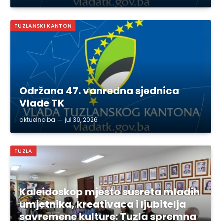
TUZLANSKI KANTON
Održana 47. vanredna sjednica
Vlade TK
aktuelno.ba
jul 30, 2026
TUZLA
Kaleidoskop mjesto susreta mladih
umjetnika, kreativaca i ljubitelja
savremene kulture: Tuzla spremna