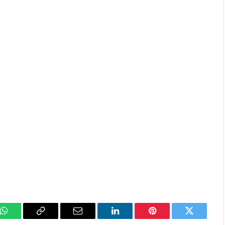
k
WhatsApp
Copy
Email
LinkedIn
Pinterest
Twitter