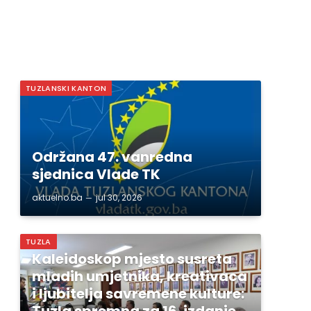
TUZLANSKI KANTON
Održana 47. vanredna
sjednica Vlade TK
aktuelno.ba
jul 30, 2026
TUZLA
Kaleidoskop mjesto susreta
mladih umjetnika, kreativaca
i ljubitelja savremene kulture:
Tuzla spremna za 16. izdanje