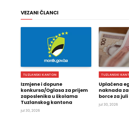
VEZANI ČLANCI
TUZLANSKI KANTON
TUZLANSKI KAN
Izmjene i dopune
Uplaćena eg
konkursa/Oglasa za prijem
naknada za
zaposlenika u školama
borce za jul
Tuzlanskog kantona
jul 30, 2026
jul 30, 2026