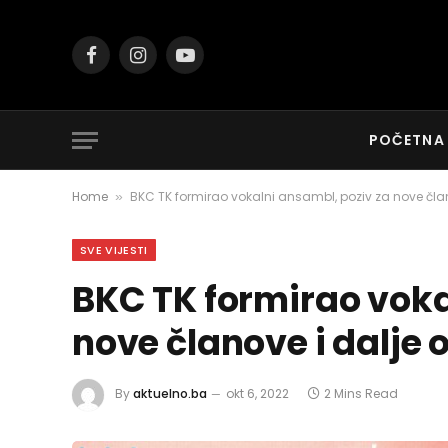
Facebook
Instagram
YouTube
POČETNA
Home
BKC TK formirao vokalni ansambl, poziv za nove član
»
SVE VIJESTI
BKC TK formirao voka
nove članove i dalje 
By
aktuelno.ba
okt 6, 2022
2 Mins Read