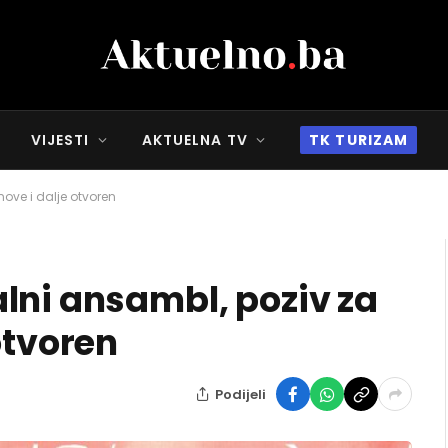
VIJESTI
AKTUELNA TV
TK TURIZAM
ove i dalje otvoren
lni ansambl, poziv za
otvoren
Podijeli