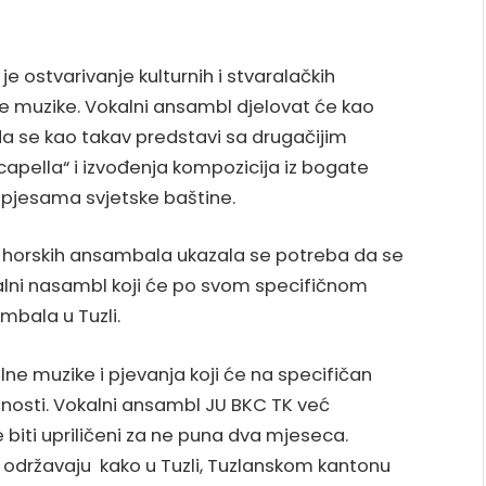
e ostvarivanje kulturnih i stvaralačkih
e muzike. Vokalni ansambl djelovat će kao
a se kao takav predstavi sa drugačijim
apella“ i izvođenja kompozicija iz bogate
i pjesama svjetske baštine.
roj horskih ansambala ukazala se potreba da se
lni nasambl koji će po svom specifičnom
ambala u Tuzli.
kalne muzike i pjevanja koji će na specifičan
ćnosti. Vokalni ansambl JU BKC TK već
 biti upriličeni za ne puna dva mjeseca.
ti održavaju kako u Tuzli, Tuzlanskom kantonu