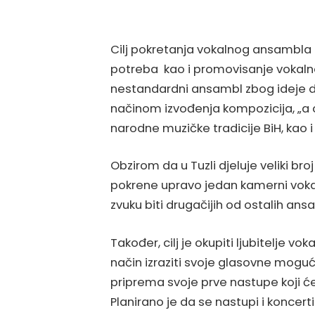
Cilj pokretanja vokalnog ansambla j
potreba kao i promovisanje vokaln
nestandardni ansambl zbog ideje d
načinom izvođenja kompozicija, „a c
narodne muzičke tradicije BiH, kao 
Obzirom da u Tuzli djeluje veliki b
pokrene upravo jedan kamerni voka
zvuku biti drugačijih od ostalih ans
Također, cilj je okupiti ljubitelje vo
način izraziti svoje glasovne mogu
priprema svoje prve nastupe koji će
Planirano je da se nastupi i koncer