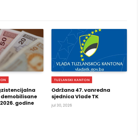
Link
TON
TUZLANSKI KANTON
zistencijalna
Održana 47. vanredna
 demobilisane
sjednica Vlade TK
i 2026. godine
jul 30, 2026