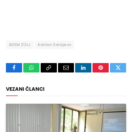
ADEM ZOLJ
Kanton Sarajevo
Facebook
WhatsApp
Copy
Email
LinkedIn
Pinterest
Twitte
Link
VEZANI ČLANCI