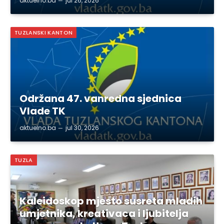
aktuelno.ba
jul 26, 2026
TUZLANSKI KANTON
Održana 47. vanredna sjednica
Vlade TK
aktuelno.ba
jul 30, 2026
TUZLA
Kaleidoskop mjesto susreta mladih
umjetnika, kreativaca i ljubitelja