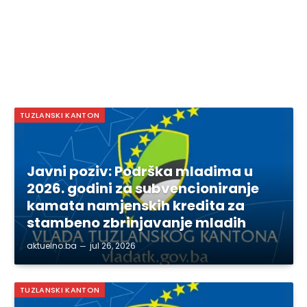
TUZLANSKI KANTON
Javni poziv: Podrška mladima u
2026. godini za subvencioniranje
kamata namjenskih kredita za
stambeno zbrinjavanje mladih
aktuelno.ba
jul 26, 2026
TUZLANSKI KANTON