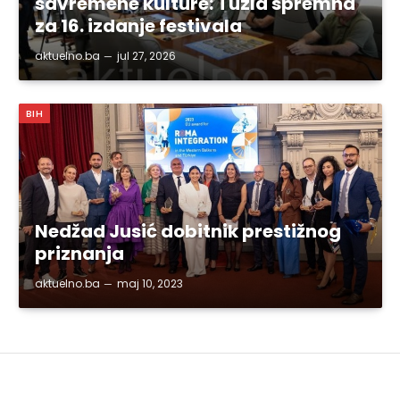
savremene kulture: Tuzla spremna
za 16. izdanje festivala
aktuelno.ba
jul 27, 2026
BIH
Nedžad Jusić dobitnik prestižnog
priznanja
aktuelno.ba
maj 10, 2023