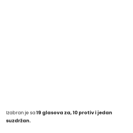
Izabran je sa
19 glasova za, 10 protiv i jedan
suzdržan.