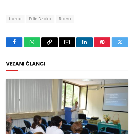
barca
Edin Dzeko
Roma
Facebook
WhatsApp
Copy
Email
LinkedIn
Pinterest
Twitte
Link
VEZANI ČLANCI