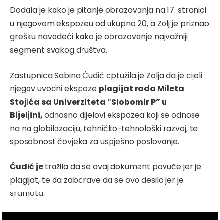
Dodala je kako je pitanje obrazovanja na 17. stranici
u njegovom ekspozeu od ukupno 20, a Zolj je priznao
grešku navodeći kako je obrazovanje najvažniji
segment svakog društva.
Zastupnica Sabina Ćudić optužila je Zolja da je cijeli
njegov uvodni ekspoze
plagijat rada Mileta
Stojića sa Univerziteta “Slobomir P” u
Bijeljini,
odnosno dijelovi ekspozea koji se odnose
na na globilazaciju, tehničko-tehnološki razvoj, te
sposobnost čovjeka za uspješno poslovanje.
Ćudić je
tražila da se ovaj dokument povuče jer je
plagijat, te da zaborave da se ovo desilo jer je
sramota.