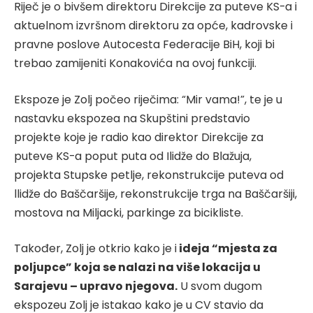
Riječ je o bivšem direktoru Direkcije za puteve KS-a i
aktuelnom izvršnom direktoru za opće, kadrovske i
pravne poslove Autocesta Federacije BiH, koji bi
trebao zamijeniti Konakovića na ovoj funkciji.
Ekspoze je Zolj počeo riječima: “Mir vama!”, te je u
nastavku ekspozea na Skupštini predstavio
projekte koje je radio kao direktor Direkcije za
puteve KS-a poput puta od Ilidže do Blažuja,
projekta Stupske petlje, rekonstrukcije puteva od
llidže do Baščaršije, rekonstrukcije trga na Baščaršiji,
mostova na Miljacki, parkinge za bicikliste.
Također, Zolj je otkrio kako je i
ideja “mjesta za
poljupce” koja se nalazi na više lokacija u
Sarajevu – upravo njegova.
U svom dugom
ekspozeu Zolj je istakao kako je u CV stavio da