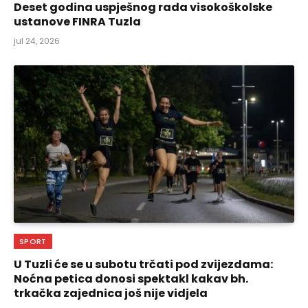
Deset godina uspješnog rada visokoškolske
ustanove FINRA Tuzla
jul 24, 2026
SPORT
U Tuzli će se u subotu trčati pod zvijezdama:
Noćna petica donosi spektakl kakav bh.
trkačka zajednica još nije vidjela