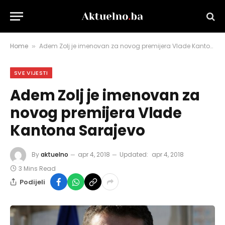
Home
Adem Zolj je imenovan za novog premijera Vlade Kantona Sarajevo
»
SVE VIJESTI
Adem Zolj je imenovan za
novog premijera Vlade
Kantona Sarajevo
By
aktuelno
apr 4, 2018
Updated:
apr 4, 2018
3 Mins Read
Podijeli