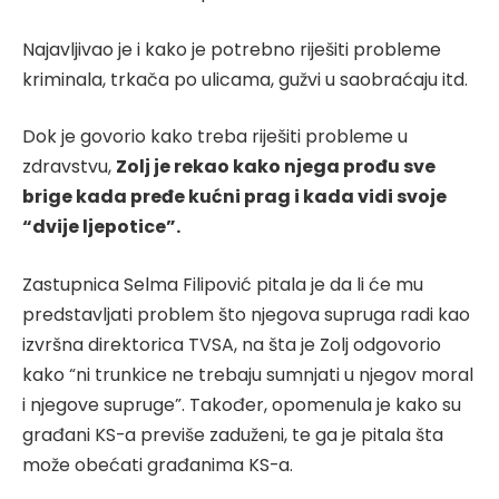
Najavljivao je i kako je potrebno riješiti probleme
kriminala, trkača po ulicama, gužvi u saobraćaju itd.
Dok je govorio kako treba riješiti probleme u
zdravstvu,
Zolj je rekao kako njega prođu sve
brige kada pređe kućni prag i kada vidi svoje
“dvije ljepotice”.
Zastupnica Selma Filipović pitala je da li će mu
predstavljati problem što njegova supruga radi kao
izvršna direktorica TVSA, na šta je Zolj odgovorio
kako “ni trunkice ne trebaju sumnjati u njegov moral
i njegove supruge”. Također, opomenula je kako su
građani KS-a previše zaduženi, te ga je pitala šta
može obećati građanima KS-a.