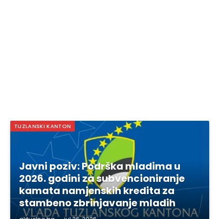
TUZLANSKI KANTON
Javni poziv: Podrška mladima u
2026. godini za subvencioniranje
kamata namjenskih kredita za
stambeno zbrinjavanje mladih