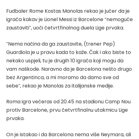
Fudbaler Rome Kostas Manolas rekao je jučer da je
igrača kakav je Lionel Messi iz Barcelone “nemoguće
zaustaviti”, uoči četvrtfinalnog duela Lige prvaka.
“Nema načina da ga zaustavite, (trener Pep)
Guardiola je u pravu kada to kaže. Čak i ako biste to
nekako uspjeli, tu je drugih 10 igrača koji mogu da
vam naškode. Naravno da je Barcelona nešto drugo
bez Argentinca, a mi moramo da damo sve od
sebe”, rekao je Manolas za italijanske medije.
Roma igra večeras od 20.45 na stadionu Camp Nou
protiv Barcelone, prvu četvrtfinalnu utakmicu Lige
prvaka.
On je istakao i da Barcelona nema više Neymara, ali