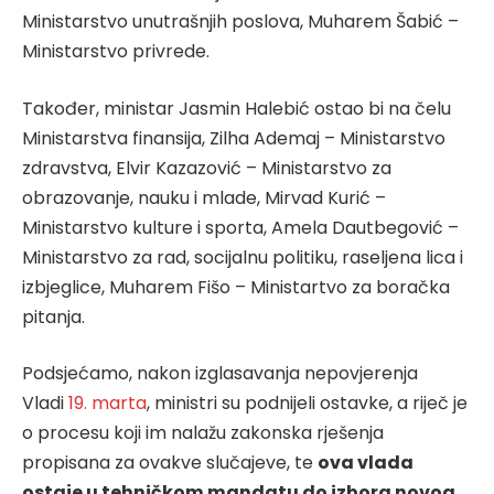
Ministarstvo unutrašnjih poslova, Muharem Šabić –
Ministarstvo privrede.
Također, ministar Jasmin Halebić ostao bi na čelu
Ministarstva finansija, Zilha Ademaj – Ministarstvo
zdravstva, Elvir Kazazović – Ministarstvo za
obrazovanje, nauku i mlade, Mirvad Kurić –
Ministarstvo kulture i sporta, Amela Dautbegović –
Ministarstvo za rad, socijalnu politiku, raseljena lica i
izbjeglice, Muharem Fišo – Ministartvo za boračka
pitanja.
Podsjećamo, nakon izglasavanja nepovjerenja
Vladi
19. marta
, ministri su podnijeli ostavke, a riječ je
o procesu koji im nalažu zakonska rješenja
propisana za ovakve slučajeve, te
ova vlada
ostaje u tehničkom mandatu do izbora novog